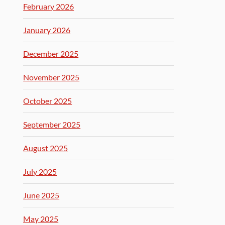
February 2026
January 2026
December 2025
November 2025
October 2025
September 2025
August 2025
July 2025
June 2025
May 2025