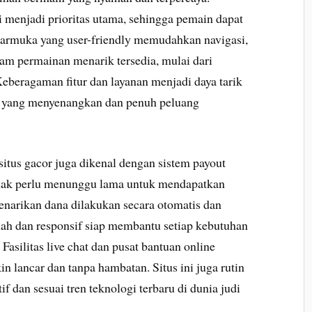
i menjadi prioritas utama, sehingga pemain dapat
tarmuka yang user-friendly memudahkan navigasi,
am permainan menarik tersedia, mulai dari
Keberagaman fitur dan layanan menjadi daya tarik
n yang menyenangkan dan penuh peluang
itus gacor juga dikenal dengan sistem payout
tidak perlu menunggu lama untuk mendapatkan
narikan dana dilakukan secara otomatis dan
h dan responsif siap membantu setiap kebutuhan
asilitas live chat dan pusat bantuan online
lancar dan tanpa hambatan. Situs ini juga rutin
f dan sesuai tren teknologi terbaru di dunia judi