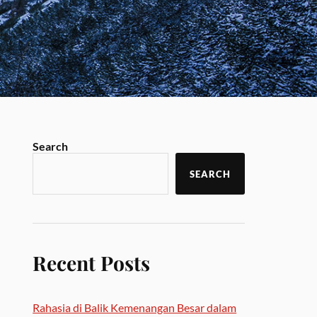
Search
SEARCH
Recent Posts
Rahasia di Balik Kemenangan Besar dalam