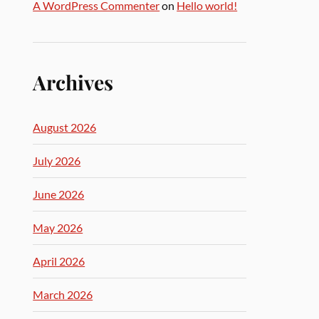
A WordPress Commenter
on
Hello world!
Archives
August 2026
July 2026
June 2026
May 2026
April 2026
March 2026