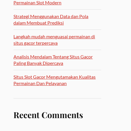
Permainan Slot Modern
Strategi Menggunakan Data dan Pola
dalam Membuat Prediksi
Langkah mudah menguasai permainan di
situs gacor terpercaya
Analisis Mendalam Tentang Situs Gacor
Paling Banyak Dipercaya
Situs Slot Gacor Mengutamakan Kualitas
Permainan Dan Pelayanan
Recent Comments