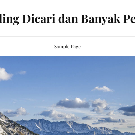
aling Dicari dan Banyak 
Sample Page