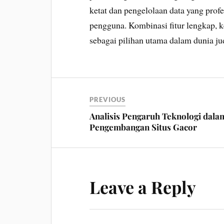
ketat dan pengelolaan data yang prof
pengguna. Kombinasi fitur lengkap, 
sebagai pilihan utama dalam dunia ju
PREVIOUS
Analisis Pengaruh Teknologi dala
Pengembangan Situs Gacor
Leave a Reply