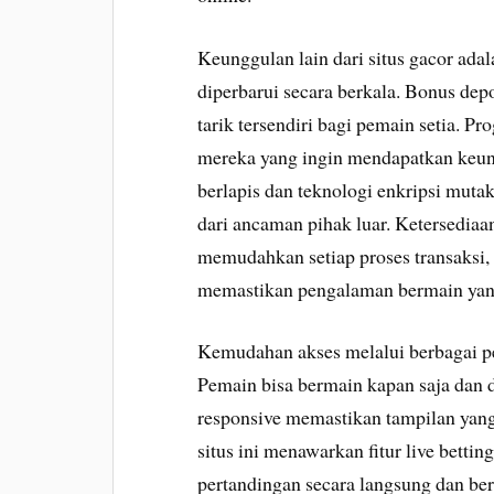
Keunggulan lain dari situs gacor ada
diperbarui secara berkala. Bonus depo
tarik tersendiri bagi pemain setia. P
mereka yang ingin mendapatkan keun
berlapis dan teknologi enkripsi mutakh
dari ancaman pihak luar. Ketersediaa
memudahkan setiap proses transaksi, 
memastikan pengalaman bermain yan
Kemudahan akses melalui berbagai pe
Pemain bisa bermain kapan saja dan d
responsive memastikan tampilan yang 
situs ini menawarkan fitur live bett
pertandingan secara langsung dan ber