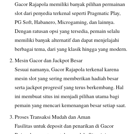
Gacor Rajapola memiliki banyak pilihan permainan
slot dari penyedia terkenal seperti Pragmatic Play,
PG Soft, Habanero, Microgaming, dan lainnya.
Dengan ratusan opsi yang tersedia, pemain selalu
memiliki banyak alternatif dan dapat menjelajahi
berbagai tema, dari yang klasik hingga yang modern.
Mesin Gacor dan Jackpot Besar
Sesuai namanya, Gacor Rajapola terkenal karena
mesin slot yang sering memberikan hadiah besar
serta jackpot progresif yang terus berkembang. Hal
ini membuat situs ini menjadi pilihan utama bagi
pemain yang mencari kemenangan besar setiap saat.
Proses Transaksi Mudah dan Aman
Fasilitas untuk deposit dan penarikan di Gacor