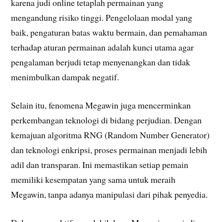
karena judi online tetaplah permainan yang
mengandung risiko tinggi. Pengelolaan modal yang
baik, pengaturan batas waktu bermain, dan pemahaman
terhadap aturan permainan adalah kunci utama agar
pengalaman berjudi tetap menyenangkan dan tidak
menimbulkan dampak negatif.
Selain itu, fenomena Megawin juga mencerminkan
perkembangan teknologi di bidang perjudian. Dengan
kemajuan algoritma RNG (Random Number Generator)
dan teknologi enkripsi, proses permainan menjadi lebih
adil dan transparan. Ini memastikan setiap pemain
memiliki kesempatan yang sama untuk meraih
Megawin, tanpa adanya manipulasi dari pihak penyedia.