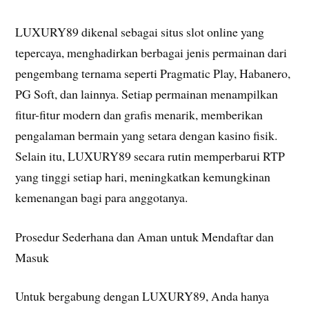
LUXURY89 dikenal sebagai situs slot online yang
tepercaya, menghadirkan berbagai jenis permainan dari
pengembang ternama seperti Pragmatic Play, Habanero,
PG Soft, dan lainnya. Setiap permainan menampilkan
fitur-fitur modern dan grafis menarik, memberikan
pengalaman bermain yang setara dengan kasino fisik.
Selain itu, LUXURY89 secara rutin memperbarui RTP
yang tinggi setiap hari, meningkatkan kemungkinan
kemenangan bagi para anggotanya.
Prosedur Sederhana dan Aman untuk Mendaftar dan
Masuk
Untuk bergabung dengan LUXURY89, Anda hanya