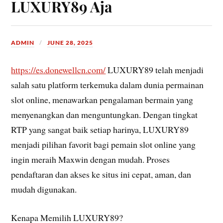
LUXURY89 Aja
ADMIN
JUNE 28, 2025
https://es.donewellcn.com/
LUXURY89 telah menjadi
salah satu platform terkemuka dalam dunia permainan
slot online, menawarkan pengalaman bermain yang
menyenangkan dan menguntungkan. Dengan tingkat
RTP yang sangat baik setiap harinya, LUXURY89
menjadi pilihan favorit bagi pemain slot online yang
ingin meraih Maxwin dengan mudah. Proses
pendaftaran dan akses ke situs ini cepat, aman, dan
mudah digunakan.
Kenapa Memilih LUXURY89?