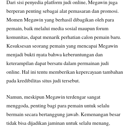
Dari sisi penyedia platform judi online, Megawin juga
berperan penting sebagai alat pemasaran dan promosi.
Momen Megawin yang berhasil dibagikan oleh para
pemain, baik melalui media sosial maupun forum
komunitas, dapat menarik perhatian calon pemain baru.
Kesuksesan seorang pemain yang mencapai Megawin
menjadi bukti nyata bahwa keberuntungan dan
keterampilan dapat bersatu dalam permainan judi
online. Hal ini tentu memberikan kepercayaan tambahan
pada kredibilitas situs judi tersebut.
Namun, meskipun Megawin terdengar sangat
menggoda, penting bagi para pemain untuk selalu
bermain secara bertanggung jawab. Kemenangan besar
tidak bisa dijadikan jaminan untuk selalu menang,