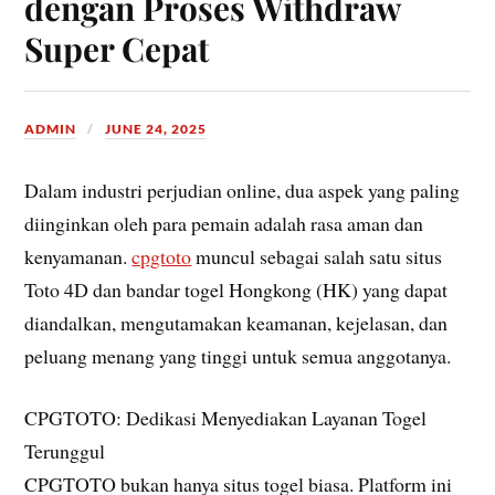
dengan Proses Withdraw
Super Cepat
ADMIN
JUNE 24, 2025
Dalam industri perjudian online, dua aspek yang paling
diinginkan oleh para pemain adalah rasa aman dan
kenyamanan.
cpgtoto
muncul sebagai salah satu situs
Toto 4D dan bandar togel Hongkong (HK) yang dapat
diandalkan, mengutamakan keamanan, kejelasan, dan
peluang menang yang tinggi untuk semua anggotanya.
CPGTOTO: Dedikasi Menyediakan Layanan Togel
Terunggul
CPGTOTO bukan hanya situs togel biasa. Platform ini