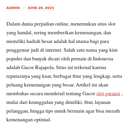
ADMIN
JUNE 28, 2025
Dalam dunia perjudian online, menemukan situs slot
yang handal, sering memberikan kemenangan, dan
memiliki hadiah besar adalah hal utama bagi para
penggemar judi di internet. Salah satu nama yang kini
populer dan banyak dicari oleh pemain di Indonesia
adalah Gacor Rajapola. Situs ini terkenal karena
reputasinya yang kuat, berbagai fitur yang lengkap, serta
peluang kemenangan yang besar. Artikel ini akan
membahas secara mendetail tentang Gacor
slot garansi
,
mulai dari keunggulan yang dimiliki, fitur, layanan
pelanggan, hingga tips untuk bermain agar bisa meraih
kemenangan optimal.