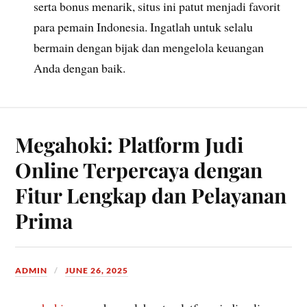
serta bonus menarik, situs ini patut menjadi favorit
para pemain Indonesia. Ingatlah untuk selalu
bermain dengan bijak dan mengelola keuangan
Anda dengan baik.
Megahoki: Platform Judi
Online Terpercaya dengan
Fitur Lengkap dan Pelayanan
Prima
ADMIN
JUNE 26, 2025