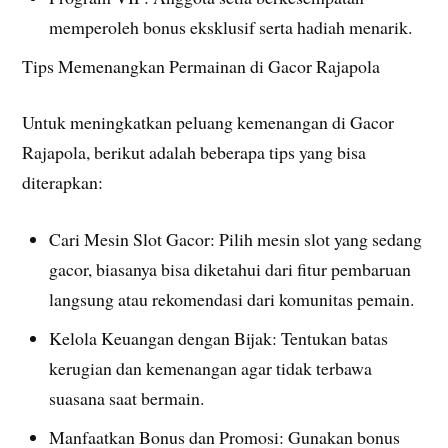
memperoleh bonus eksklusif serta hadiah menarik.
Tips Memenangkan Permainan di Gacor Rajapola
Untuk meningkatkan peluang kemenangan di Gacor
Rajapola, berikut adalah beberapa tips yang bisa
diterapkan:
Cari Mesin Slot Gacor: Pilih mesin slot yang sedang
gacor, biasanya bisa diketahui dari fitur pembaruan
langsung atau rekomendasi dari komunitas pemain.
Kelola Keuangan dengan Bijak: Tentukan batas
kerugian dan kemenangan agar tidak terbawa
suasana saat bermain.
Manfaatkan Bonus dan Promosi: Gunakan bonus