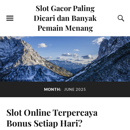
Slot Gacor Paling
Dicari dan Banyak
Pemain Menang
MONTH:
JUNE 2025
Slot Online Terpercaya
Bonus Setiap Hari?