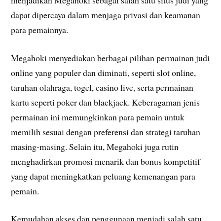
dapat dipercaya dalam menjaga privasi dan keamanan
para pemainnya.
Megahoki menyediakan berbagai pilihan permainan judi
online yang populer dan diminati, seperti slot online,
taruhan olahraga, togel, casino live, serta permainan
kartu seperti poker dan blackjack. Keberagaman jenis
permainan ini memungkinkan para pemain untuk
memilih sesuai dengan preferensi dan strategi taruhan
masing-masing. Selain itu, Megahoki juga rutin
menghadirkan promosi menarik dan bonus kompetitif
yang dapat meningkatkan peluang kemenangan para
pemain.
Kemudahan akses dan penggunaan menjadi salah satu