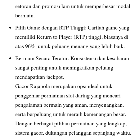
setoran dan promosi lain untuk memperbesar modal
bermain.
Pilih Game dengan RTP Tinggi: Carilah game yang
memiliki Return to Player (RTP) tinggi, biasanya di
atas 96%, untuk peluang menang yang lebih baik.
Bermain Secara Teratur: Konsistensi dan kesabaran
sangat penting untuk meningkatkan peluang
mendapatkan jackpot.
Gacor Rajapola merupakan opsi ideal untuk
penggemar permainan slot daring yang mencari
pengalaman bermain yang aman, menyenangkan,
serta berpeluang untuk meraih kemenangan besar.
Dengan berbagai pilihan permainan yang lengkap,
sistem gacor, dukungan pelanggan sepanjang waktu,