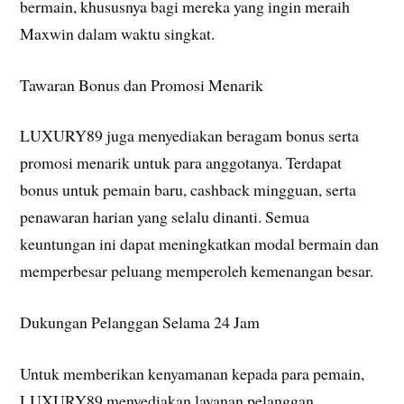
bermain, khususnya bagi mereka yang ingin meraih
Maxwin dalam waktu singkat.
Tawaran Bonus dan Promosi Menarik
LUXURY89 juga menyediakan beragam bonus serta
promosi menarik untuk para anggotanya. Terdapat
bonus untuk pemain baru, cashback mingguan, serta
penawaran harian yang selalu dinanti. Semua
keuntungan ini dapat meningkatkan modal bermain dan
memperbesar peluang memperoleh kemenangan besar.
Dukungan Pelanggan Selama 24 Jam
Untuk memberikan kenyamanan kepada para pemain,
LUXURY89 menyediakan layanan pelanggan