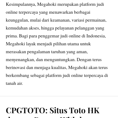
Kesimpulannya, Megahoki merupakan platform judi
online terpercaya yang menawarkan berbagai
keunggulan, mulai dari keamanan, variasi permainan,
kemudahan akses, hingga pelayanan pelanggan yang
prima. Bagi para penggemar judi online di Indonesia,
Megahoki layak menjadi pilihan utama untuk
merasakan pengalaman taruhan yang aman,
menyenangkan, dan menguntungkan. Dengan terus
berinovasi dan menjaga kualitas, Megahoki akan terus
berkembang sebagai platform judi online terpercaya di
tanah air.
CPGTOTO: Situs Toto HK