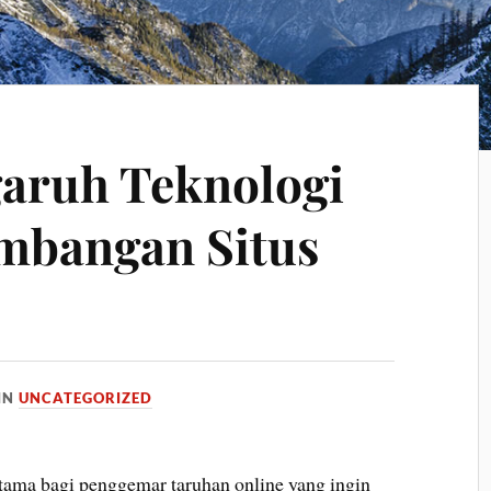
garuh Teknologi
mbangan Situs
IN
UNCATEGORIZED
tama bagi penggemar taruhan online yang ingin