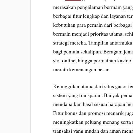
merasakan pengalaman bermain yan
berbagai fitur lengkap dan layanan t
kebutuhan para pemain dari berbaga
bermain menjadi prioritas utama, se
strategi mereka. Tampilan antarmuka
bagi pemula sekalipun. Beragam jenis
slot online, hingga permainan kasin
meraih kemenangan besar.
Keunggulan utama dari situs gacor ter
sistem yang transparan. Banyak pem
mendapatkan hasil sesuai harapan berk
Fitur bonus dan promosi menarik juga
meningkatkan peluang menang serta 
transaksi yang mudah dan aman men