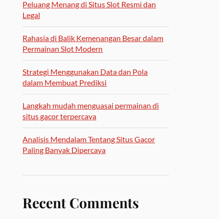
Peluang Menang di Situs Slot Resmi dan
Legal
Rahasia di Balik Kemenangan Besar dalam
Permainan Slot Modern
Strategi Menggunakan Data dan Pola
dalam Membuat Prediksi
Langkah mudah menguasai permainan di
situs gacor terpercaya
Analisis Mendalam Tentang Situs Gacor
Paling Banyak Dipercaya
Recent Comments