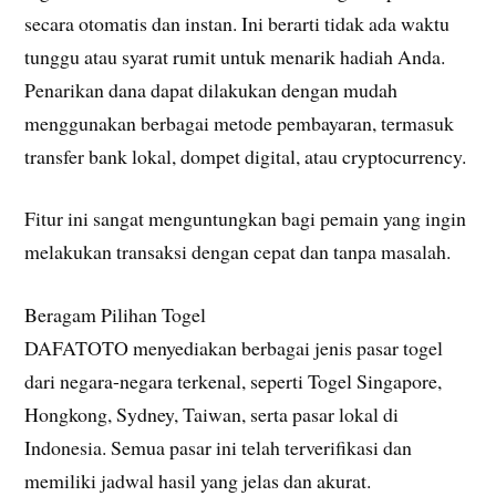
secara otomatis dan instan. Ini berarti tidak ada waktu
tunggu atau syarat rumit untuk menarik hadiah Anda.
Penarikan dana dapat dilakukan dengan mudah
menggunakan berbagai metode pembayaran, termasuk
transfer bank lokal, dompet digital, atau cryptocurrency.
Fitur ini sangat menguntungkan bagi pemain yang ingin
melakukan transaksi dengan cepat dan tanpa masalah.
Beragam Pilihan Togel
DAFATOTO menyediakan berbagai jenis pasar togel
dari negara-negara terkenal, seperti Togel Singapore,
Hongkong, Sydney, Taiwan, serta pasar lokal di
Indonesia. Semua pasar ini telah terverifikasi dan
memiliki jadwal hasil yang jelas dan akurat.