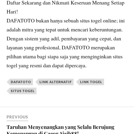
Daftar Sekarang dan Nikmati Keseruan Menang Setiap
Hari!
DAFATOTO bukan hanya sebuah situs togel online; ini
adalah mitra yang tepat untuk mencari keberuntungan.
Dengan sistem yang adil, pembayaran yang cepat, dan
layanan yang profesional, DAFATOTO merupakan
pilihan utama bagi siapa saja yang menginginkan situs
togel yang resmi dan dapat dipercaya.
DAFATOTO
LINK ALTERNATIF
LINK TOGEL
SITUS TOGEL
PREVIOUS
Taruhan Menyenangkan yang Selalu Berujung
Kemenangan di Gacor Ajaib88!