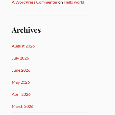
A WordPress Commenter
on
Hello world!
Archives
August 2026
July 2026
June 2026
May 2026
April 2026
March 2026