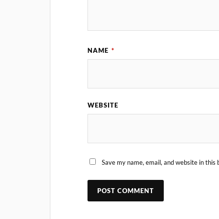
NAME
*
WEBSITE
Save my name, email, and website in this 