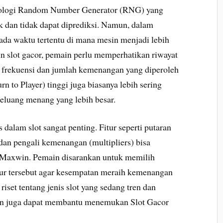
nologi Random Number Generator (RNG) yang
k dan tidak dapat diprediksi. Namun, dalam
ada waktu tertentu di mana mesin menjadi lebih
n slot gacor, pemain perlu memperhatikan riwayat
 frekuensi dan jumlah kemenangan yang diperoleh
 to Player) tinggi juga biasanya lebih sering
eluang menang yang lebih besar.
s dalam slot sangat penting. Fitur seperti putaran
), dan pengali kemenangan (multipliers) bisa
Maxwin. Pemain disarankan untuk memilih
itur tersebut agar kesempatan meraih kemenangan
iset tentang jenis slot yang sedang tren dan
lain juga dapat membantu menemukan Slot Gacor