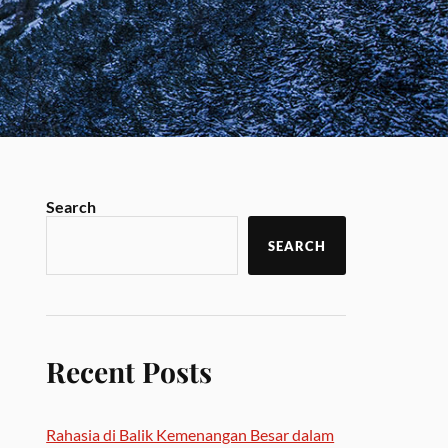
Search
SEARCH
Recent Posts
Rahasia di Balik Kemenangan Besar dalam