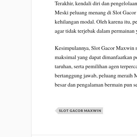
Terakhir, kendali diri dan pengelolaan
Meski peluang menang di Slot Gacor
kehilangan modal. Oleh karena itu, 
agar tidak terjebak dalam permainan 
Kesimpulannya, Slot Gacor Maxwin 
maksimal yang dapat dimanfaatkan pe
taruhan, serta pemilihan agen terper
bertanggung jawab, peluang meraih 
besar dan pengalaman bermain pun 
SLOT GACOR MAXWIN