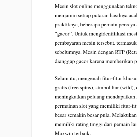
Mesin slot online menggunakan tek
menjamin setiap putaran hasilnya aca
praktiknya, beberapa pemain percaya 
“gacor”. Untuk mengidentifikasi mesi
pembayaran mesin tersebut, termasuk
sebelumnya. Mesin dengan RTP (Return
dianggap gacor karena memberikan p
Selain itu, mengenali fitur-fitur khusu
gratis (free spins), simbol liar (wild
meningkatkan peluang mendapatkan 
permainan slot yang memiliki fitur-f
besar semakin besar pula. Melakukan r
memiliki rating tinggi dari pemain 
Maxwin terbaik.