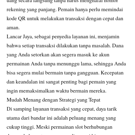
uang secara langsung tanpa harus menghafal nomor
rekening yang panjang. Pemain hanya perlu memindai
kode QR untuk melakukan transaksi dengan cepat dan
aman.
Lancar Jaya, sebagai penyedia layanan ini, menjamin
bahwa setiap transaksi dilakukan tanpa masalah. Dana
yang Anda setorkan akan segera masuk ke akun
permainan Anda tanpa menunggu lama, sehingga Anda
bisa segera mulai bermain tanpa gangguan. Kecepatan
dan keandalan ini sangat penting bagi pemain yang
ingin memaksimalkan waktu bermain mereka.
Mudah Menang dengan Strategi yang Tepat
Di samping layanan transaksi yang cepat, daya tarik
utama dari bandar ini adalah peluang menang yang
cukup tinggi. Meski permainan slot berhubungan