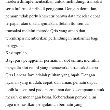
modern diimplementasikan untuk melindungi transaksi
serta informasi pribadi pengguna. Dengan demikian,
pemain tidak perlu khawatir bahwa data mereka dapat
terpapar atau disalahgunakan. Selain itu, semua
transaksi melalui metode Qris yang aman dan
terenkripsi memberikan perlindungan maksimal bagi
pengguna.
Kesimpulan
Bagi para penggemar permainan slot online, memilih
penyedia slot resmi yang menawarkan transaksi depo
Qris Lancar Jaya adalah pilihan yang bijak. Dengan
layanan yang mudah, cepat, dan aman, pemain dapat
lebih konsentrasi pada permainan dan kesempatan untuk
meraih kemenangan besar. Keberadaan penyedia ini
juga memastikan pengalaman bermain yang