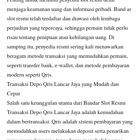
menjaga keamanan uang dan informasi pribadi. Band ar
slot resmi telah terdaftar dan diawasi oleh lembaga
perjudian yang tepercaya, sehingga pemain tidak perlu
risau tentang penipuan atau kehilangan uang. Di
samping itu, penyedia resmi sering kali menawarkan
beragam metode transaksi yang memudahkan pemain,
seperti transfer bank, e-wallet, dan metode pembayaran
modern seperti Qris.
Transaksi Depo Qris Lancar Jaya yang Mudah dan
Cepat
Salah satu keunggulan utama dari Bandar Slot Resmi
Transaksi Depo Qris Lancar Jaya adalah kemudahan
dalam bertransaksi. Qris adalah sistem pembayaran yang
memudahkan users melakukan deposit serta penarikan