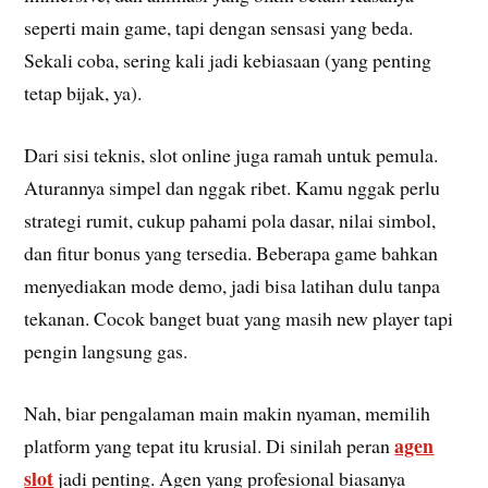
seperti main game, tapi dengan sensasi yang beda.
Sekali coba, sering kali jadi kebiasaan (yang penting
tetap bijak, ya).
Dari sisi teknis, slot online juga ramah untuk pemula.
Aturannya simpel dan nggak ribet. Kamu nggak perlu
strategi rumit, cukup pahami pola dasar, nilai simbol,
dan fitur bonus yang tersedia. Beberapa game bahkan
menyediakan mode demo, jadi bisa latihan dulu tanpa
tekanan. Cocok banget buat yang masih new player tapi
pengin langsung gas.
Nah, biar pengalaman main makin nyaman, memilih
agen
platform yang tepat itu krusial. Di sinilah peran
slot
jadi penting. Agen yang profesional biasanya