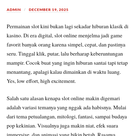
ADMIN
DECEMBER 19, 2025
Permainan slot kini bukan lagi sekadar hiburan klasik di
kasino. Di era digital, slot online menjelma jadi game
favorit banyak orang karena simpel, cepat, dan pastinya
seru. Tinggal klik, putar, lalu berharap keberuntungan
mampir. Cocok buat yang ingin hiburan santai tapi tetap
menantang, apalagi kalau dimainkan di waktu luang.
Yes, low effort, high excitement.
Salah satu alasan kenapa slot online makin digemari
adalah variasi temanya yang nggak ada habisnya. Mulai
dari tema petualangan, mitologi, fantasi, sampai budaya
pop kekinian. Visualnya juga makin niat, efek suara
immersive, dan animasi yang bikin betah. Rasanya