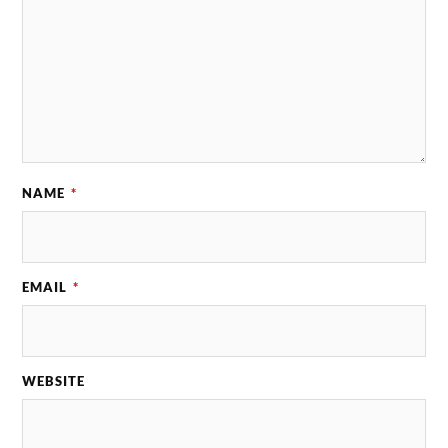
NAME
*
EMAIL
*
WEBSITE