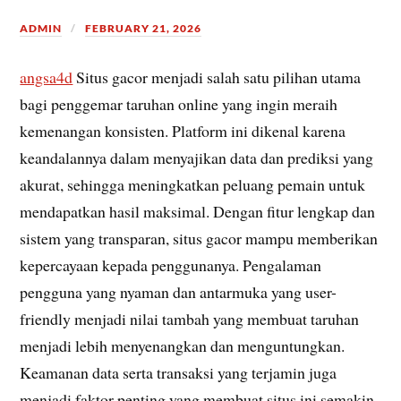
ADMIN
FEBRUARY 21, 2026
angsa4d
Situs gacor menjadi salah satu pilihan utama
bagi penggemar taruhan online yang ingin meraih
kemenangan konsisten. Platform ini dikenal karena
keandalannya dalam menyajikan data dan prediksi yang
akurat, sehingga meningkatkan peluang pemain untuk
mendapatkan hasil maksimal. Dengan fitur lengkap dan
sistem yang transparan, situs gacor mampu memberikan
kepercayaan kepada penggunanya. Pengalaman
pengguna yang nyaman dan antarmuka yang user-
friendly menjadi nilai tambah yang membuat taruhan
menjadi lebih menyenangkan dan menguntungkan.
Keamanan data serta transaksi yang terjamin juga
menjadi faktor penting yang membuat situs ini semakin