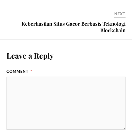
NEXT
Keberhasilan Situs Gacor Berbasis Teknologi
Blockchain
Leave a Reply
COMMENT
*