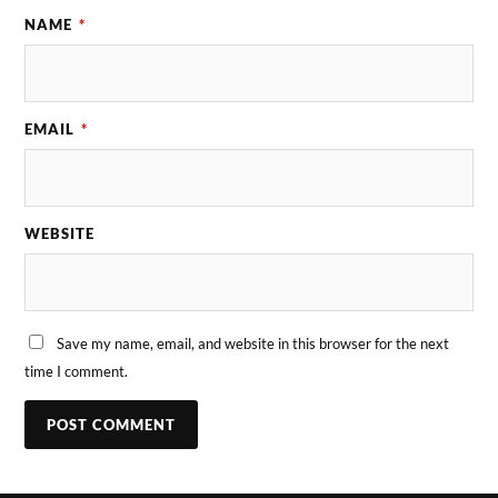
NAME
*
EMAIL
*
WEBSITE
Save my name, email, and website in this browser for the next
time I comment.