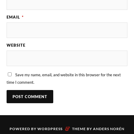
EMAIL
*
WEBSITE
Save my name, email, and website in this browser for the next
time I comment.
&
POWERED BY
WORDPRESS
THEME BY
ANDERS NORÉN