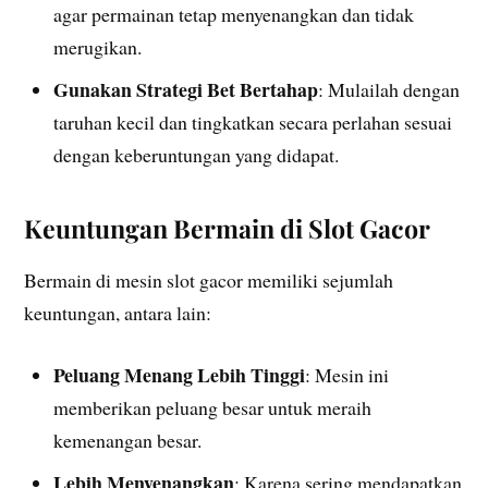
agar permainan tetap menyenangkan dan tidak
merugikan.
Gunakan Strategi Bet Bertahap
: Mulailah dengan
taruhan kecil dan tingkatkan secara perlahan sesuai
dengan keberuntungan yang didapat.
Keuntungan Bermain di Slot Gacor
Bermain di mesin slot gacor memiliki sejumlah
keuntungan, antara lain:
Peluang Menang Lebih Tinggi
: Mesin ini
memberikan peluang besar untuk meraih
kemenangan besar.
Lebih Menyenangkan
: Karena sering mendapatkan