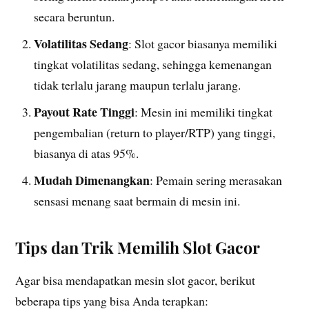
secara beruntun.
Volatilitas Sedang
: Slot gacor biasanya memiliki
tingkat volatilitas sedang, sehingga kemenangan
tidak terlalu jarang maupun terlalu jarang.
Payout Rate Tinggi
: Mesin ini memiliki tingkat
pengembalian (return to player/RTP) yang tinggi,
biasanya di atas 95%.
Mudah Dimenangkan
: Pemain sering merasakan
sensasi menang saat bermain di mesin ini.
Tips dan Trik Memilih Slot Gacor
Agar bisa mendapatkan mesin slot gacor, berikut
beberapa tips yang bisa Anda terapkan: