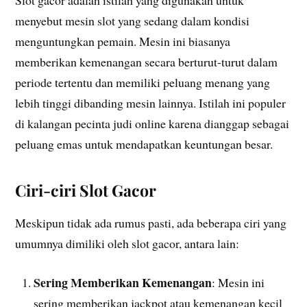
Slot gacor adalah istilah yang digunakan untuk
menyebut mesin slot yang sedang dalam kondisi
menguntungkan pemain. Mesin ini biasanya
memberikan kemenangan secara berturut-turut dalam
periode tertentu dan memiliki peluang menang yang
lebih tinggi dibanding mesin lainnya. Istilah ini populer
di kalangan pecinta judi online karena dianggap sebagai
peluang emas untuk mendapatkan keuntungan besar.
Ciri-ciri Slot Gacor
Meskipun tidak ada rumus pasti, ada beberapa ciri yang
umumnya dimiliki oleh slot gacor, antara lain:
Sering Memberikan Kemenangan
: Mesin ini
sering memberikan jackpot atau kemenangan kecil