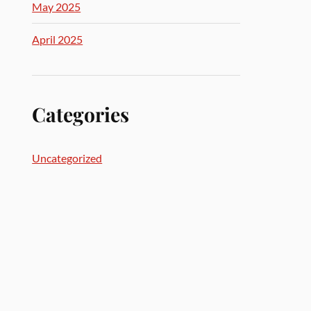
May 2025
April 2025
Categories
Uncategorized