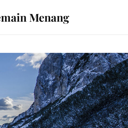
Pemain Menang