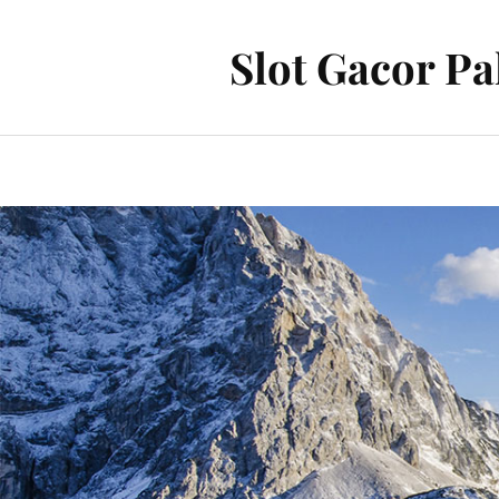
Slot Gacor P