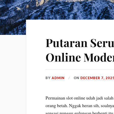
Putaran Seru
Online Mode
BY
ADMIN
ON
DECEMBER 7, 202
Permainan slot online udah jadi salah
orang betah. Nggak heran sih, soalnya
sensasi nunggu gulungan berhenti itu