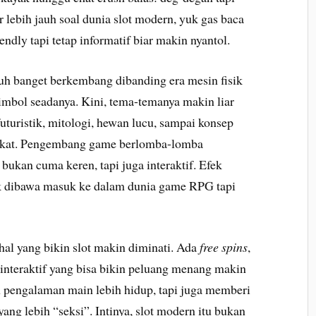
 lebih jauh soal dunia slot modern, yuk gas baca
endly tapi tetap informatif biar makin nyantol.
auh banget berkembang dibanding era mesin fisik
imbol seadanya. Kini, tema-temanya makin liar
uturistik, mitologi, hewan lucu, sampai konsep
pikat. Pengembang game berlomba-lomba
ukan cuma keren, tapi juga interaktif. Efek
k dibawa masuk ke dalam dunia game RPG tapi
i hal yang bikin slot makin diminati. Ada
free spins
,
interaktif yang bisa bikin peluang menang makin
in pengalaman main lebih hidup, tapi juga memberi
ang lebih “seksi”. Intinya, slot modern itu bukan