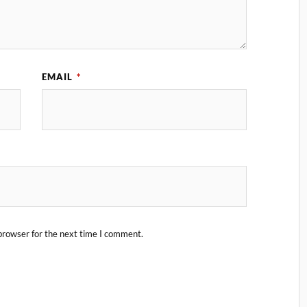
EMAIL
*
browser for the next time I comment.