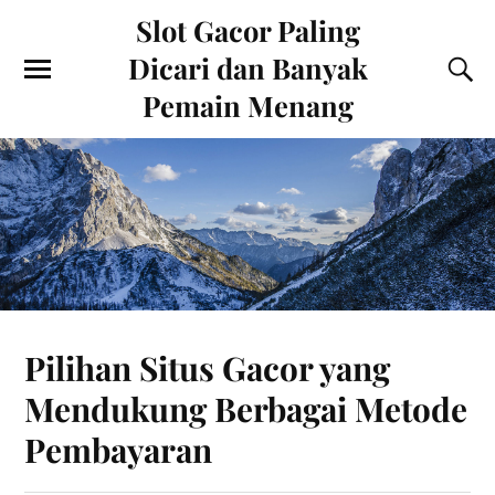
Slot Gacor Paling
Dicari dan Banyak
Pemain Menang
Pilihan Situs Gacor yang
Mendukung Berbagai Metode
Pembayaran