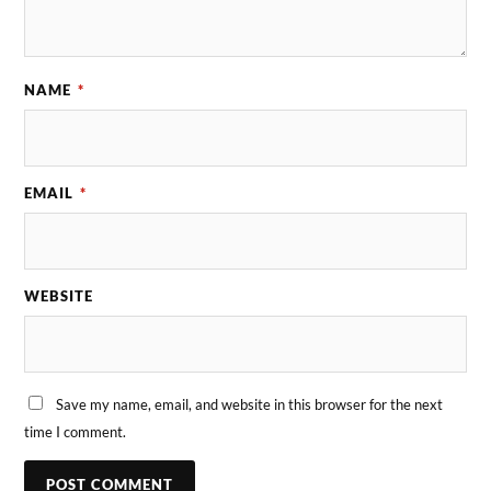
NAME
*
EMAIL
*
WEBSITE
Save my name, email, and website in this browser for the next
time I comment.