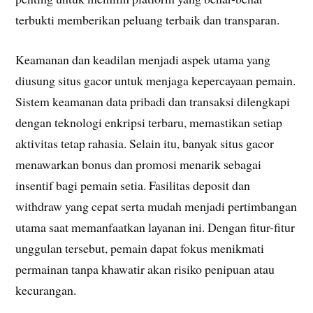
terbukti memberikan peluang terbaik dan transparan.
Keamanan dan keadilan menjadi aspek utama yang
diusung situs gacor untuk menjaga kepercayaan pemain.
Sistem keamanan data pribadi dan transaksi dilengkapi
dengan teknologi enkripsi terbaru, memastikan setiap
aktivitas tetap rahasia. Selain itu, banyak situs gacor
menawarkan bonus dan promosi menarik sebagai
insentif bagi pemain setia. Fasilitas deposit dan
withdraw yang cepat serta mudah menjadi pertimbangan
utama saat memanfaatkan layanan ini. Dengan fitur-fitur
unggulan tersebut, pemain dapat fokus menikmati
permainan tanpa khawatir akan risiko penipuan atau
kecurangan.