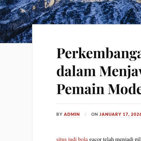
Perkembanga
dalam Menja
Pemain Mod
BY
ADMIN
ON
JANUARY 17, 202
situs judi bola
gacor telah menjadi pil