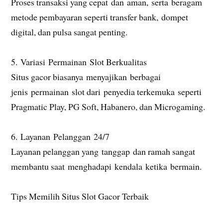
Proses transaksi yang cepat dan aman, serta beragam
metode pembayaran seperti transfer bank, dompet
digital, dan pulsa sangat penting.
5. Variasi Permainan Slot Berkualitas
Situs gacor biasanya menyajikan berbagai
jenis permainan slot dari penyedia terkemuka seperti
Pragmatic Play, PG Soft, Habanero, dan Microgaming.
6. Layanan Pelanggan 24/7
Layanan pelanggan yang tanggap dan ramah sangat
membantu saat menghadapi kendala ketika bermain.
Tips Memilih Situs Slot Gacor Terbaik