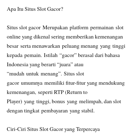
Apa Itu Situs Slot Gacor?
Situs slot gacor Merupakan platform permainan slot
online yang dikenal sering memberikan kemenangan
besar serta menawarkan peluang menang yang tinggi
kepada pemain. Istilah “gacor” berasal dari bahasa
Indonesia yang berarti “juara” atau
“mudah untuk menang”. Situs slot
gacor umumnya memiliki fitur-fitur yang mendukung
kemenangan, seperti RTP (Return to
Player) yang tinggi, bonus yang melimpah, dan slot
dengan tingkat pembayaran yang stabil.
Ciri-Ciri Situs Slot Gacor yang Terpercaya