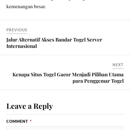
kemenangan besar.
PREVIOUS
Jalur Alternatif Akses Bandar Togel Server
Internasional
NEXT
Kenapa Situs Togel Gacor Menjadi Pilihan Utama
para Penggemar Togel
Leave a Reply
COMMENT
*