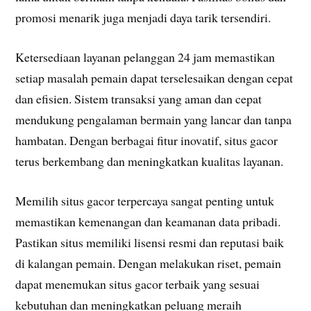
promosi menarik juga menjadi daya tarik tersendiri.
Ketersediaan layanan pelanggan 24 jam memastikan
setiap masalah pemain dapat terselesaikan dengan cepat
dan efisien. Sistem transaksi yang aman dan cepat
mendukung pengalaman bermain yang lancar dan tanpa
hambatan. Dengan berbagai fitur inovatif, situs gacor
terus berkembang dan meningkatkan kualitas layanan.
Memilih situs gacor terpercaya sangat penting untuk
memastikan kemenangan dan keamanan data pribadi.
Pastikan situs memiliki lisensi resmi dan reputasi baik
di kalangan pemain. Dengan melakukan riset, pemain
dapat menemukan situs gacor terbaik yang sesuai
kebutuhan dan meningkatkan peluang meraih