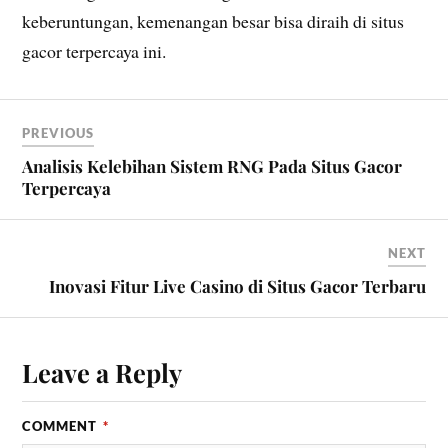
keberuntungan, kemenangan besar bisa diraih di situs
gacor terpercaya ini.
PREVIOUS
Analisis Kelebihan Sistem RNG Pada Situs Gacor
Terpercaya
NEXT
Inovasi Fitur Live Casino di Situs Gacor Terbaru
Leave a Reply
COMMENT
*