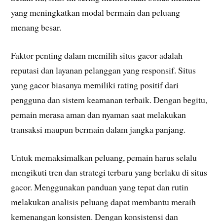
yang meningkatkan modal bermain dan peluang
menang besar.
Faktor penting dalam memilih situs gacor adalah
reputasi dan layanan pelanggan yang responsif. Situs
yang gacor biasanya memiliki rating positif dari
pengguna dan sistem keamanan terbaik. Dengan begitu,
pemain merasa aman dan nyaman saat melakukan
transaksi maupun bermain dalam jangka panjang.
Untuk memaksimalkan peluang, pemain harus selalu
mengikuti tren dan strategi terbaru yang berlaku di situs
gacor. Menggunakan panduan yang tepat dan rutin
melakukan analisis peluang dapat membantu meraih
kemenangan konsisten. Dengan konsistensi dan