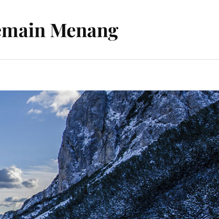
Pemain Menang