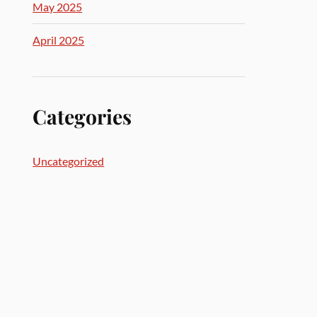
May 2025
April 2025
Categories
Uncategorized