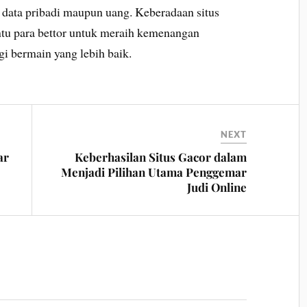
 data pribadi maupun uang. Keberadaan situs
tu para bettor untuk meraih kemenangan
i bermain yang lebih baik.
NEXT
ar
Keberhasilan Situs Gacor dalam
Menjadi Pilihan Utama Penggemar
Judi Online