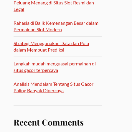
Peluang Menang di Situs Slot Resmi dan
Legal
Rahasia di Balik Kemenangan Besar dalam
Permainan Slot Modern
Strategi Menggunakan Data dan Pola
dalam Membuat Prediksi
Langkah mudah menguasai permainan di
situs gacor terpercaya
Analisis Mendalam Tentang Situs Gacor
Paling Banyak Dipercaya
Recent Comments