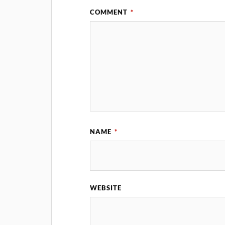
COMMENT
*
NAME
*
WEBSITE