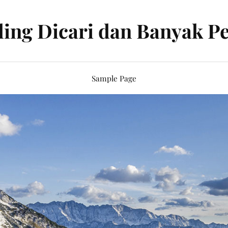
aling Dicari dan Banyak 
Sample Page