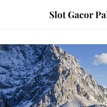
Slot Gacor P