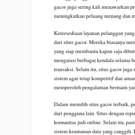
gacor juga sering kali menawarkan p
meningkatkan peluang menang dan m
Ketersediaan layanan pelanggan yang
dari situs gacor. Mereka biasanya me
yang siap membantu kapan saja dibut
mengatasi berbagai kendala selama be
transaksi. Selain itu, situs gacor j
sistem agar tetap kompetitif dan ama
memperoleh pengalaman bermain yang 
Dalam memilih situs gacor terbaik, 
dari pengguna lain. Situs dengan repu
komunitas judi online. Selain itu, pas
sistem keamanan data yang canggih.