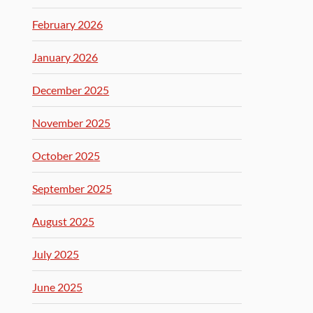
February 2026
January 2026
December 2025
November 2025
October 2025
September 2025
August 2025
July 2025
June 2025