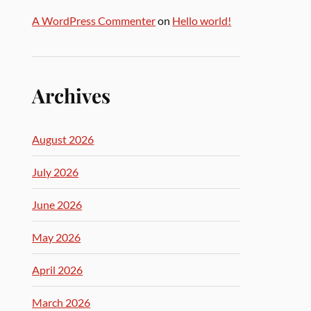
A WordPress Commenter
on
Hello world!
Archives
August 2026
July 2026
June 2026
May 2026
April 2026
March 2026