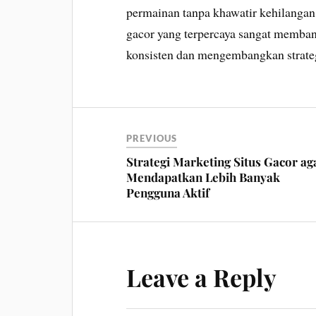
permainan tanpa khawatir kehilangan
gacor yang terpercaya sangat memban
konsisten dan mengembangkan strateg
PREVIOUS
Strategi Marketing Situs Gacor ag
Mendapatkan Lebih Banyak
Pengguna Aktif
Leave a Reply