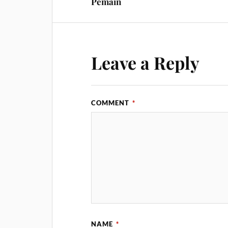
Pemain
Leave a Reply
COMMENT
*
NAME
*