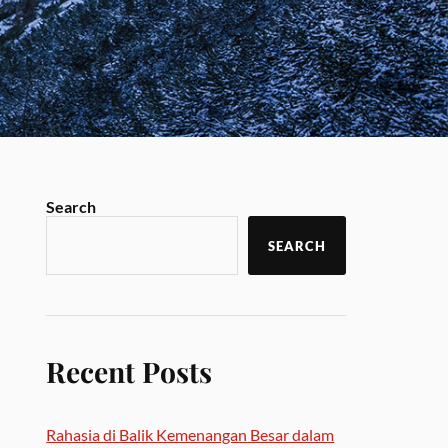
Search
SEARCH
Recent Posts
Rahasia di Balik Kemenangan Besar dalam