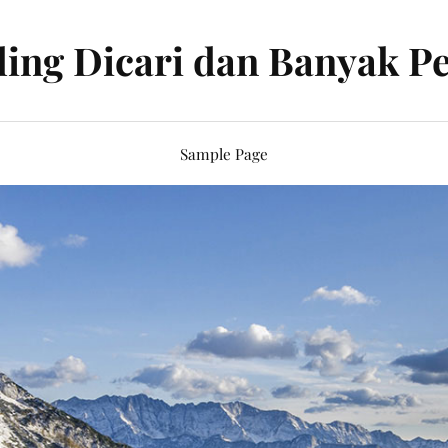
aling Dicari dan Banyak 
Sample Page