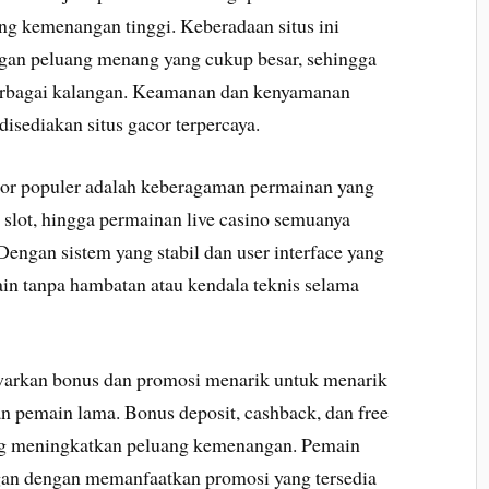
ng kemenangan tinggi. Keberadaan situs ini
an peluang menang yang cukup besar, sehingga
erbagai kalangan. Keamanan dan kenyamanan
isediakan situs gacor terpercaya.
cor populer adalah keberagaman permainan yang
, slot, hingga permainan live casino semuanya
Dengan sistem yang stabil dan user interface yang
n tanpa hambatan atau kendala teknis selama
nawarkan bonus dan promosi menarik untuk menarik
pemain lama. Bonus deposit, cashback, dan free
yang meningkatkan peluang kemenangan. Pemain
an dengan memanfaatkan promosi yang tersedia