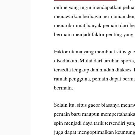
online yang ingin mendapatkan pelua
menawarkan berbagai permainan deng
menarik minat banyak pemain dari b
bermain menjadi faktor penting yang d
Faktor utama yang membuat situs ga
disediakan. Mulai dari taruhan sports
tersedia lengkap dan mudah diakses. 
ramah pengguna, pemain dapat bermai
bermain.
Selain itu, situs gacor biasanya me
pemain baru maupun mempertahankan 
spin menjadi daya tarik tersendiri 
juga dapat mengoptimalkan keuntung