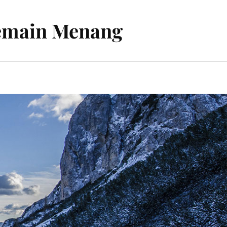
Pemain Menang