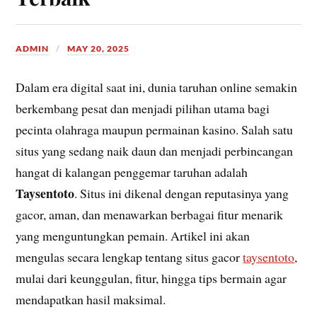
ADMIN
MAY 20, 2025
Dalam era digital saat ini, dunia taruhan online semakin
berkembang pesat dan menjadi pilihan utama bagi
pecinta olahraga maupun permainan kasino. Salah satu
situs yang sedang naik daun dan menjadi perbincangan
hangat di kalangan penggemar taruhan adalah
Taysentoto
. Situs ini dikenal dengan reputasinya yang
gacor, aman, dan menawarkan berbagai fitur menarik
yang menguntungkan pemain. Artikel ini akan
mengulas secara lengkap tentang situs gacor
taysentoto
,
mulai dari keunggulan, fitur, hingga tips bermain agar
mendapatkan hasil maksimal.