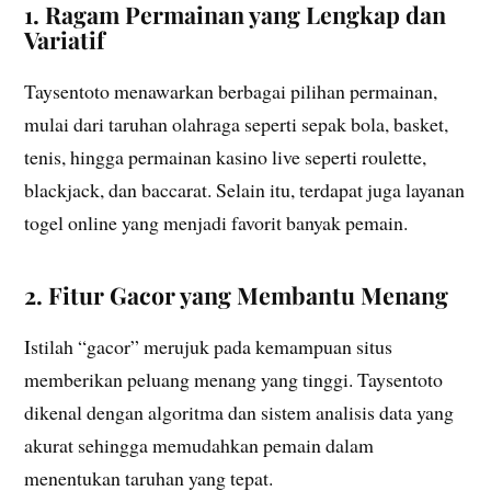
1.
Ragam Permainan yang Lengkap dan
Variatif
Taysentoto menawarkan berbagai pilihan permainan,
mulai dari taruhan olahraga seperti sepak bola, basket,
tenis, hingga permainan kasino live seperti roulette,
blackjack, dan baccarat. Selain itu, terdapat juga layanan
togel online yang menjadi favorit banyak pemain.
2.
Fitur Gacor yang Membantu Menang
Istilah “gacor” merujuk pada kemampuan situs
memberikan peluang menang yang tinggi. Taysentoto
dikenal dengan algoritma dan sistem analisis data yang
akurat sehingga memudahkan pemain dalam
menentukan taruhan yang tepat.