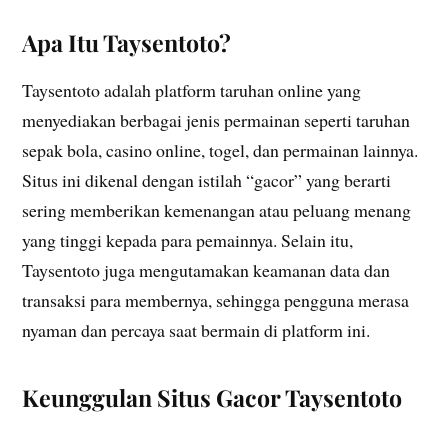
Apa Itu Taysentoto?
Taysentoto adalah platform taruhan online yang
menyediakan berbagai jenis permainan seperti taruhan
sepak bola, casino online, togel, dan permainan lainnya.
Situs ini dikenal dengan istilah “gacor” yang berarti
sering memberikan kemenangan atau peluang menang
yang tinggi kepada para pemainnya. Selain itu,
Taysentoto juga mengutamakan keamanan data dan
transaksi para membernya, sehingga pengguna merasa
nyaman dan percaya saat bermain di platform ini.
Keunggulan Situs Gacor Taysentoto