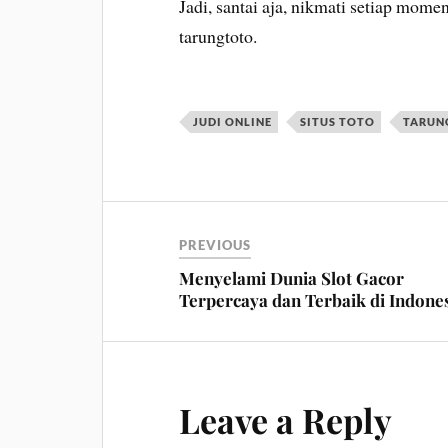
Jadi, santai aja, nikmati setiap momen
tarungtoto.
JUDI ONLINE
SITUS TOTO
TARUN
PREVIOUS
Menyelami Dunia Slot Gacor
Terpercaya dan Terbaik di Indone
Leave a Reply