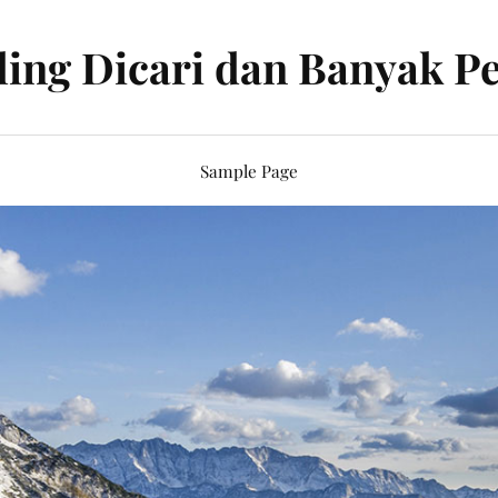
aling Dicari dan Banyak 
Sample Page