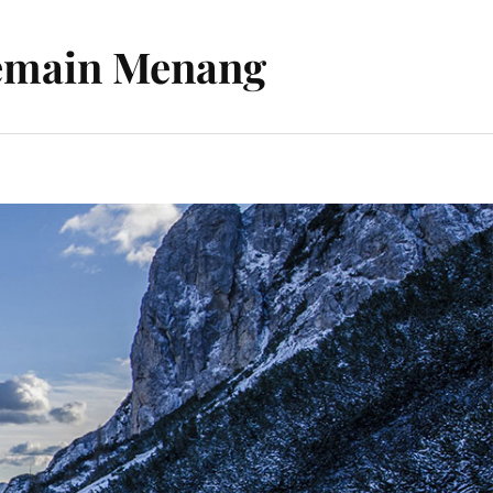
Pemain Menang