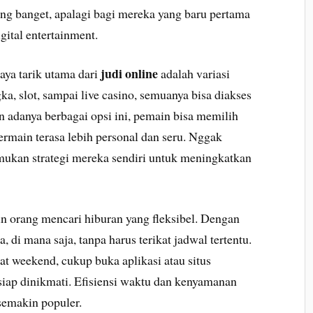
ing banget, apalagi bagi mereka yang baru pertama
gital entertainment.
judi online
aya tarik utama dari
adalah variasi
a, slot, sampai live casino, semuanya bisa diakses
 adanya berbagai opsi ini, pemain bisa memilih
ermain terasa lebih personal dan seru. Nggak
ukan strategi mereka sendiri untuk meningkatkan
in orang mencari hiburan yang fleksibel. Dengan
, di mana saja, tanpa harus terikat jadwal tertentu.
aat weekend, cukup buka aplikasi atau situs
 siap dinikmati. Efisiensi waktu dan kenyamanan
 semakin populer.