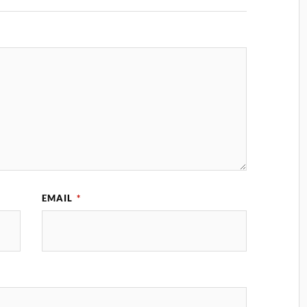
EMAIL
*