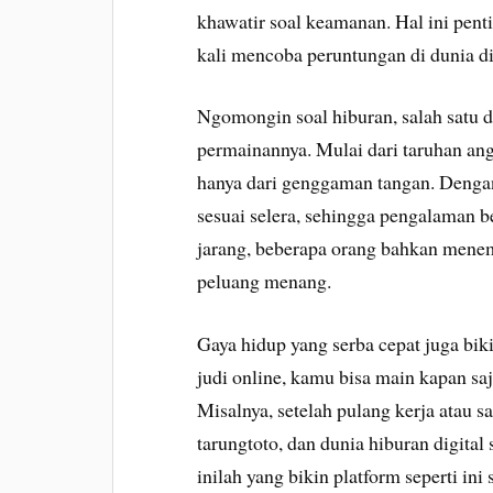
khawatir soal keamanan. Hal ini pent
kali mencoba peruntungan di dunia di
Ngomongin soal hiburan, salah satu d
permainannya. Mulai dari taruhan angk
hanya dari genggaman tangan. Dengan
sesuai selera, sehingga pengalaman b
jarang, beberapa orang bahkan menem
peluang menang.
Gaya hidup yang serba cepat juga bik
judi online, kamu bisa main kapan saja
Misalnya, setelah pulang kerja atau s
tarungtoto, dan dunia hiburan digital
inilah yang bikin platform seperti ini