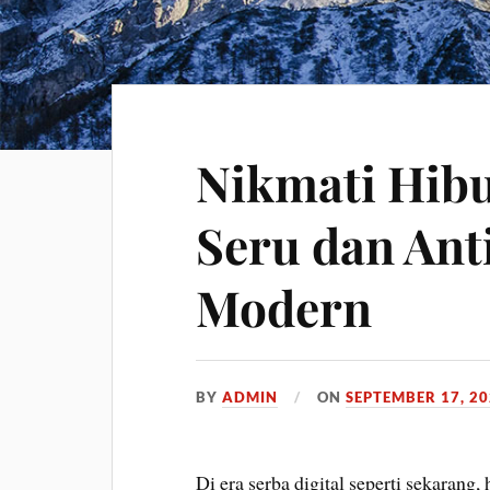
Nikmati Hibu
Seru dan Anti
Modern
BY
ADMIN
ON
SEPTEMBER 17, 2
Di era serba digital seperti sekarang