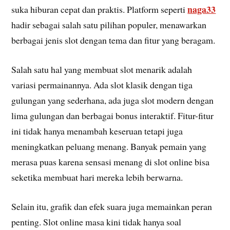
naga33
suka hiburan cepat dan praktis. Platform seperti
hadir sebagai salah satu pilihan populer, menawarkan
berbagai jenis slot dengan tema dan fitur yang beragam.
Salah satu hal yang membuat slot menarik adalah
variasi permainannya. Ada slot klasik dengan tiga
gulungan yang sederhana, ada juga slot modern dengan
lima gulungan dan berbagai bonus interaktif. Fitur-fitur
ini tidak hanya menambah keseruan tetapi juga
meningkatkan peluang menang. Banyak pemain yang
merasa puas karena sensasi menang di slot online bisa
seketika membuat hari mereka lebih berwarna.
Selain itu, grafik dan efek suara juga memainkan peran
penting. Slot online masa kini tidak hanya soal