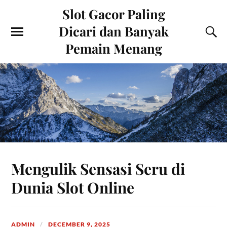
Slot Gacor Paling
Dicari dan Banyak
Pemain Menang
Mengulik Sensasi Seru di
Dunia Slot Online
ADMIN
DECEMBER 9, 2025