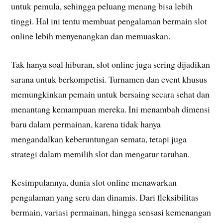
untuk pemula, sehingga peluang menang bisa lebih
tinggi. Hal ini tentu membuat pengalaman bermain slot
online lebih menyenangkan dan memuaskan.
Tak hanya soal hiburan, slot online juga sering dijadikan
sarana untuk berkompetisi. Turnamen dan event khusus
memungkinkan pemain untuk bersaing secara sehat dan
menantang kemampuan mereka. Ini menambah dimensi
baru dalam permainan, karena tidak hanya
mengandalkan keberuntungan semata, tetapi juga
strategi dalam memilih slot dan mengatur taruhan.
Kesimpulannya, dunia slot online menawarkan
pengalaman yang seru dan dinamis. Dari fleksibilitas
bermain, variasi permainan, hingga sensasi kemenangan