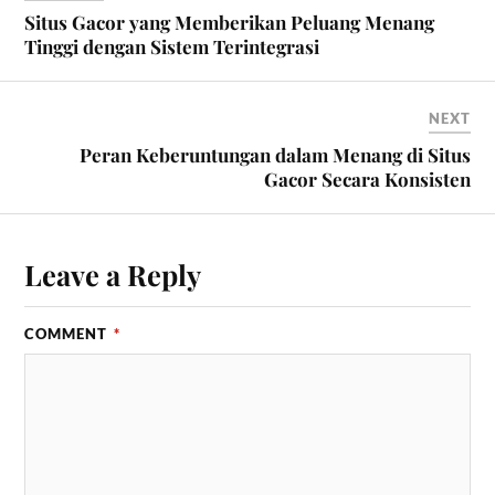
Situs Gacor yang Memberikan Peluang Menang
Tinggi dengan Sistem Terintegrasi
NEXT
Peran Keberuntungan dalam Menang di Situs
Gacor Secara Konsisten
Leave a Reply
COMMENT
*