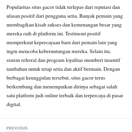
Popularitas situs gacor tidak terlepas dari reputasi dan
ulasan positif dari pengguna setia. Banyak pemain yang
membagikan kisah sukses dan kemenangan besar yang
mereka raih di platform ini. Testimoni positif
memperkuat kepercayaan baru dari pemain lain yang
ingin mencoba keberuntungan mereka. Selain itu,
sistem referral dan program loyalitas memberi insentif
tambahan untuk tetap setia dan aktif bermain. Dengan
berbagai keunggulan tersebut, situs gacor terus
berkembang dan menempatkan dirinya sebagai salah
satu platform judi online terbaik dan terpercaya di pasar
digital.
PREVIOUS