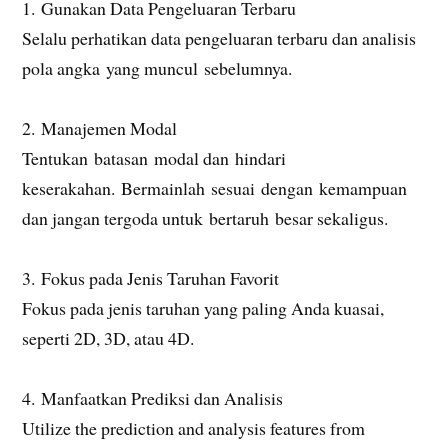
1. Gunakan Data Pengeluaran Terbaru
Selalu perhatikan data pengeluaran terbaru dan analisis
pola angka yang muncul sebelumnya.
2. Manajemen Modal
Tentukan batasan modal dan hindari
keserakahan. Bermainlah sesuai dengan kemampuan
dan jangan tergoda untuk bertaruh besar sekaligus.
3. Fokus pada Jenis Taruhan Favorit
Fokus pada jenis taruhan yang paling Anda kuasai,
seperti 2D, 3D, atau 4D.
4. Manfaatkan Prediksi dan Analisis
Utilize the prediction and analysis features from