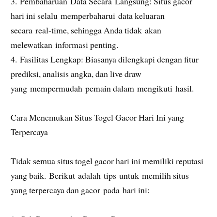
3. Pembaharuan Data Secara Langsung: Situs gacor
hari ini selalu memperbaharui data keluaran
secara real-time, sehingga Anda tidak akan
melewatkan informasi penting.
4. Fasilitas Lengkap: Biasanya dilengkapi dengan fitur
prediksi, analisis angka, dan live draw
yang mempermudah pemain dalam mengikuti hasil.
Cara Menemukan Situs Togel Gacor Hari Ini yang
Terpercaya
Tidak semua situs togel gacor hari ini memiliki reputasi
yang baik. Berikut adalah tips untuk memilih situs
yang terpercaya dan gacor pada hari ini: