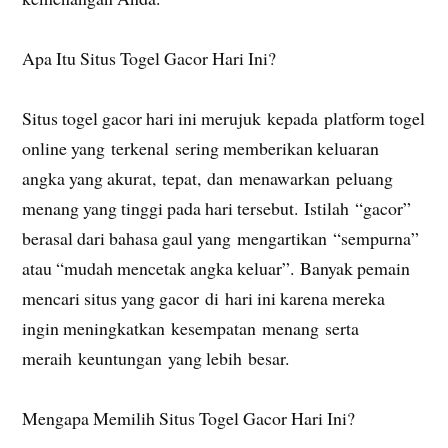
Apa Itu Situs Togel Gacor Hari Ini?
Situs togel gacor hari ini merujuk kepada platform togel
online yang terkenal sering memberikan keluaran
angka yang akurat, tepat, dan menawarkan peluang
menang yang tinggi pada hari tersebut. Istilah “gacor”
berasal dari bahasa gaul yang mengartikan “sempurna”
atau “mudah mencetak angka keluar”. Banyak pemain
mencari situs yang gacor di hari ini karena mereka
ingin meningkatkan kesempatan menang serta
meraih keuntungan yang lebih besar.
Mengapa Memilih Situs Togel Gacor Hari Ini?