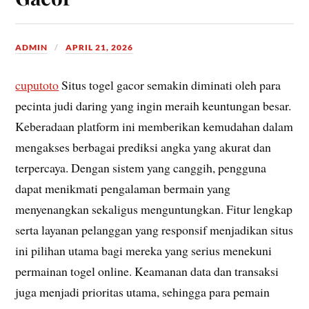
ADMIN
APRIL 21, 2026
cuputoto
Situs togel gacor semakin diminati oleh para
pecinta judi daring yang ingin meraih keuntungan besar.
Keberadaan platform ini memberikan kemudahan dalam
mengakses berbagai prediksi angka yang akurat dan
terpercaya. Dengan sistem yang canggih, pengguna
dapat menikmati pengalaman bermain yang
menyenangkan sekaligus menguntungkan. Fitur lengkap
serta layanan pelanggan yang responsif menjadikan situs
ini pilihan utama bagi mereka yang serius menekuni
permainan togel online. Keamanan data dan transaksi
juga menjadi prioritas utama, sehingga para pemain