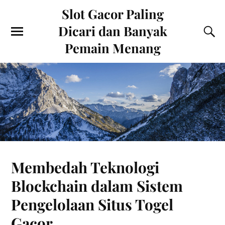
Slot Gacor Paling
Dicari dan Banyak
Pemain Menang
Membedah Teknologi
Blockchain dalam Sistem
Pengelolaan Situs Togel
Gacor