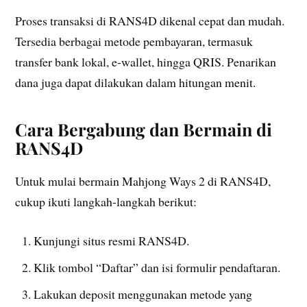
Proses transaksi di RANS4D dikenal cepat dan mudah.
Tersedia berbagai metode pembayaran, termasuk
transfer bank lokal, e-wallet, hingga QRIS. Penarikan
dana juga dapat dilakukan dalam hitungan menit.
Cara Bergabung dan Bermain di
RANS4D
Untuk mulai bermain Mahjong Ways 2 di RANS4D,
cukup ikuti langkah-langkah berikut:
Kunjungi situs resmi RANS4D.
Klik tombol “Daftar” dan isi formulir pendaftaran.
Lakukan deposit menggunakan metode yang