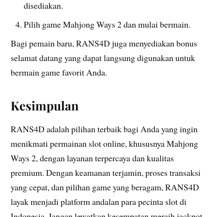
disediakan.
Pilih game Mahjong Ways 2 dan mulai bermain.
Bagi pemain baru, RANS4D juga menyediakan bonus
selamat datang yang dapat langsung digunakan untuk
bermain game favorit Anda.
Kesimpulan
RANS4D adalah pilihan terbaik bagi Anda yang ingin
menikmati permainan slot online, khususnya Mahjong
Ways 2, dengan layanan terpercaya dan kualitas
premium. Dengan keamanan terjamin, proses transaksi
yang cepat, dan pilihan game yang beragam, RANS4D
layak menjadi platform andalan para pecinta slot di
Indonesia. Jangan lewatkan kesempatan meraih jackpot