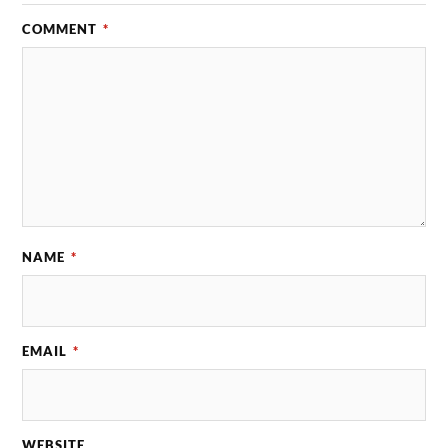
COMMENT
*
NAME
*
EMAIL
*
WEBSITE