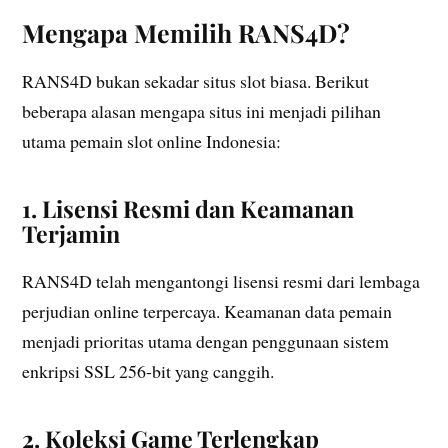
Mengapa Memilih RANS4D?
RANS4D bukan sekadar situs slot biasa. Berikut
beberapa alasan mengapa situs ini menjadi pilihan
utama pemain slot online Indonesia:
1. Lisensi Resmi dan Keamanan
Terjamin
RANS4D telah mengantongi lisensi resmi dari lembaga
perjudian online terpercaya. Keamanan data pemain
menjadi prioritas utama dengan penggunaan sistem
enkripsi SSL 256-bit yang canggih.
2. Koleksi Game Terlengkap