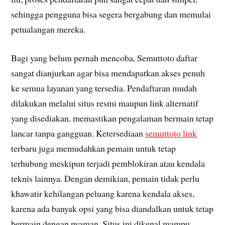
sehingga pengguna bisa segera bergabung dan memulai
petualangan mereka.
Bagi yang belum pernah mencoba, Semuttoto daftar
sangat dianjurkan agar bisa mendapatkan akses penuh
ke semua layanan yang tersedia. Pendaftaran mudah
dilakukan melalui situs resmi maupun link alternatif
yang disediakan, memastikan pengalaman bermain tetap
lancar tanpa gangguan. Ketersediaan
semuttoto link
terbaru juga memudahkan pemain untuk tetap
terhubung meskipun terjadi pemblokiran atau kendala
teknis lainnya. Dengan demikian, pemain tidak perlu
khawatir kehilangan peluang karena kendala akses,
karena ada banyak opsi yang bisa diandalkan untuk tetap
bermain dengan nyaman. Situs ini dikenal mampu