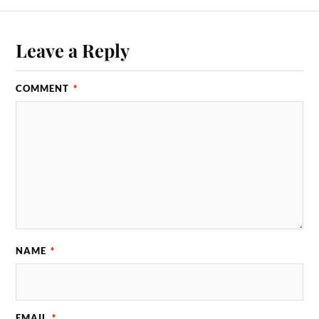
Leave a Reply
COMMENT
*
NAME
*
EMAIL
*