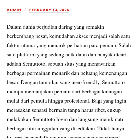
ADMIN
FEBRUARY 13, 2026
Dalam dunia perjudian daring yang semakin
berkembang pesat, kemudahan akses menjadi salah satu
faktor utama yang menarik perhatian para pemain. Salah
satu platform yang sedang naik daun dan banyak dicari
adalah Semuttoto, sebuah situs yang menawarkan
berbagai permainan menarik dan peluang kemenangan
besar. Dengan tampilan yang user-friendly, Semuttoto
mampu memanjakan pemain dari berbagai kalangan,
mulai dari pemula hingga profesional. Bagi yang ingin
merasakan sensasi bermain tanpa harus ribet, cukup
melakukan Semuttoto login dan langsung menikmati
berbagai fitur unggulan yang disediakan. Tidak hanya
itu, proses pendaftaran pun sangat cepat dan simpel,