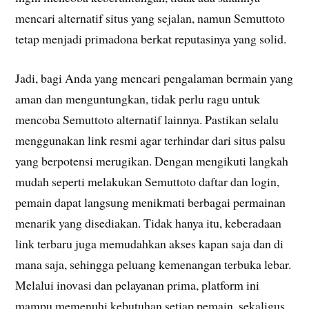
mencari alternatif situs yang sejalan, namun Semuttoto
tetap menjadi primadona berkat reputasinya yang solid.
Jadi, bagi Anda yang mencari pengalaman bermain yang
aman dan menguntungkan, tidak perlu ragu untuk
mencoba Semuttoto alternatif lainnya. Pastikan selalu
menggunakan link resmi agar terhindar dari situs palsu
yang berpotensi merugikan. Dengan mengikuti langkah
mudah seperti melakukan Semuttoto daftar dan login,
pemain dapat langsung menikmati berbagai permainan
menarik yang disediakan. Tidak hanya itu, keberadaan
link terbaru juga memudahkan akses kapan saja dan di
mana saja, sehingga peluang kemenangan terbuka lebar.
Melalui inovasi dan pelayanan prima, platform ini
mampu memenuhi kebutuhan setiap pemain, sekaligus