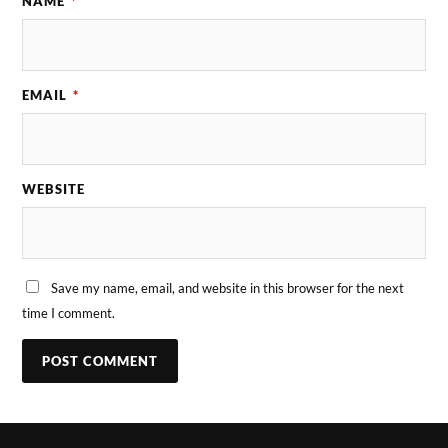
NAME
*
EMAIL
*
WEBSITE
Save my name, email, and website in this browser for the next
time I comment.