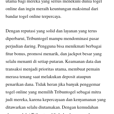
utama bagi mereka yang serius menekuni dunia togel
online dan ingin meraih keuntungan maksimal dari
bandar togel online terpercaya.
Dengan reputasi yang solid dan layanan yang terus
diperbarui, Tribuntogel mampu mendominasi pasar
perjudian daring. Pengguna bisa menikmati berbagai
fitur bonus, promosi menarik, dan jackpot besar yang
selalu menanti di setiap putaran. Keamanan data dan
transaksi menjadi prioritas utama, membuat pemain
merasa tenang saat melakukan deposit ataupun
penarikan dana. Tidak heran jika banyak penggemar
togel online yang memilih Tribuntogel sebagai mitra
judi mereka, karena kepercayaan dan kenyamanan yang
ditawarkan selalu diutamakan. Dengan kemudahan