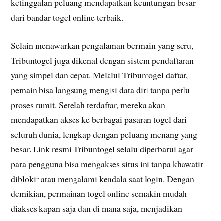
ketinggalan peluang mendapatkan keuntungan besar
dari bandar togel online terbaik.
Selain menawarkan pengalaman bermain yang seru,
Tribuntogel juga dikenal dengan sistem pendaftaran
yang simpel dan cepat. Melalui Tribuntogel daftar,
pemain bisa langsung mengisi data diri tanpa perlu
proses rumit. Setelah terdaftar, mereka akan
mendapatkan akses ke berbagai pasaran togel dari
seluruh dunia, lengkap dengan peluang menang yang
besar. Link resmi Tribuntogel selalu diperbarui agar
para pengguna bisa mengakses situs ini tanpa khawatir
diblokir atau mengalami kendala saat login. Dengan
demikian, permainan togel online semakin mudah
diakses kapan saja dan di mana saja, menjadikan