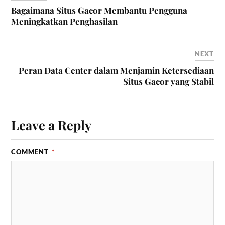
Bagaimana Situs Gacor Membantu Pengguna
Meningkatkan Penghasilan
NEXT
Peran Data Center dalam Menjamin Ketersediaan
Situs Gacor yang Stabil
Leave a Reply
COMMENT
*