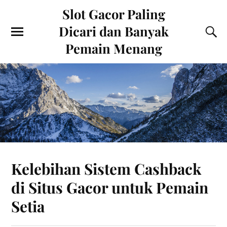
Slot Gacor Paling
Dicari dan Banyak
Pemain Menang
Kelebihan Sistem Cashback
di Situs Gacor untuk Pemain
Setia