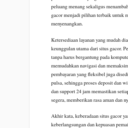
peluang menang sekaligus menambah k
gacor menjadi pilihan terbaik untuk
menyenangkan.
Ketersediaan layanan yang mudah dia
keunggulan utama dari situs gacor. P
tanpa harus bergantung pada kompute
memudahkan navigasi dan memaksim
pembayaran yang fleksibel juga disedi
pulsa, sehingga proses deposit dan wi
dan support 24 jam memastikan setiap
segera, memberikan rasa aman dan nya
Akhir kata, keberadaan situs gacor y
keberlangsungan dan kepuasan pemai