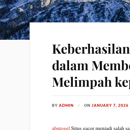
Keberhasilan
dalam Membe
Melimpah ke
BY
ADMIN
ON
JANUARY 7, 2026
abutogel
Situs gacor menjadi salah sa