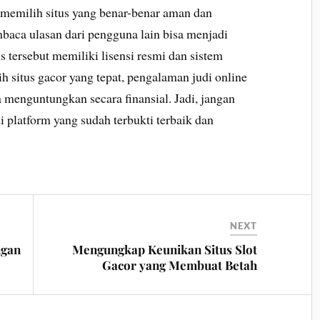
m memilih situs yang benar-benar aman dan
baca ulasan dari pengguna lain bisa menjadi
us tersebut memiliki lisensi resmi dan sistem
 situs gacor yang tepat, pengalaman judi online
 menguntungkan secara finansial. Jadi, jangan
 platform yang sudah terbukti terbaik dan
NEXT
ngan
Mengungkap Keunikan Situs Slot
Gacor yang Membuat Betah