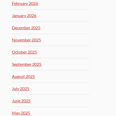
February 2026
January 2026
December 2025
November 2025
October 2025
September 2025
August 2025
July 2025
June 2025
May 2025