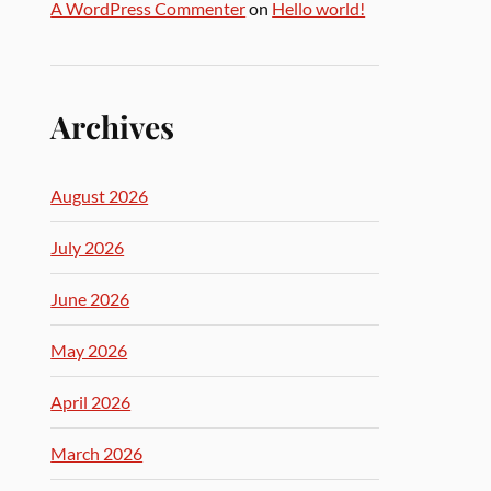
A WordPress Commenter
on
Hello world!
Archives
August 2026
July 2026
June 2026
May 2026
April 2026
March 2026