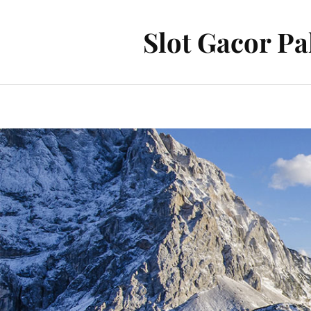
Slot Gacor P