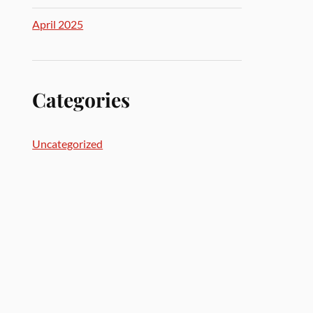
April 2025
Categories
Uncategorized