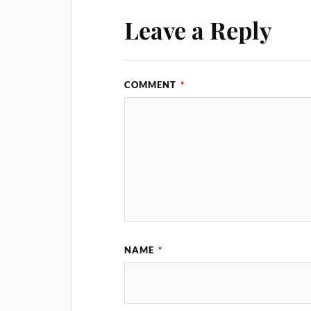
Leave a Reply
COMMENT
*
NAME
*