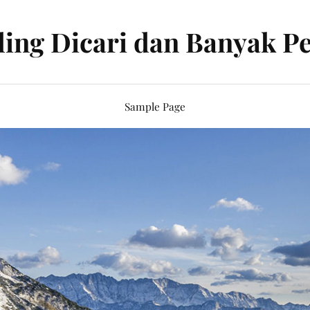
aling Dicari dan Banyak 
Sample Page