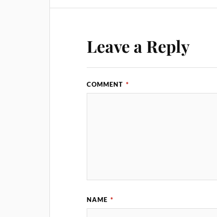
Leave a Reply
COMMENT
*
NAME
*