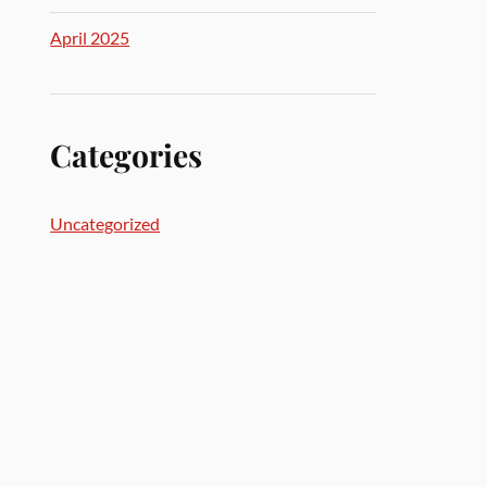
April 2025
Categories
Uncategorized