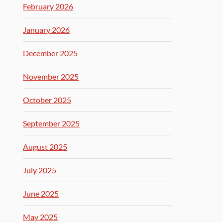
February 2026
January 2026
December 2025
November 2025
October 2025
September 2025
August 2025
July 2025
June 2025
May 2025