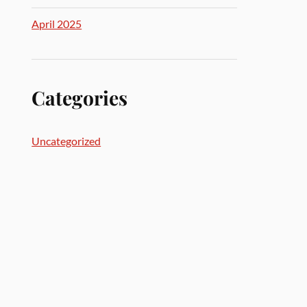
April 2025
Categories
Uncategorized