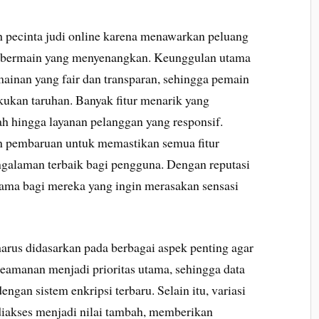
h pecinta judi online karena menawarkan peluang
a bermain yang menyenangkan. Keunggulan utama
ermainan yang fair dan transparan, sehingga pemain
kukan taruhan. Banyak fitur menarik yang
h hingga layanan pelanggan yang responsif.
an pembaruan untuk memastikan semua fitur
galaman terbaik bagi pengguna. Dengan reputasi
 utama bagi mereka yang ingin merasakan sensasi
harus didasarkan pada berbagai aspek penting agar
 keamanan menjadi prioritas utama, sehingga data
ngan sistem enkripsi terbaru. Selain itu, variasi
iakses menjadi nilai tambah, memberikan