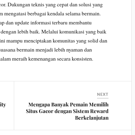
cor. Dukungan teknis yang cepat dan solusi yang
 mengatasi berbagai kendala selama bermain.
kap dan update informasi terbaru membantu
engan lebih baik. Melalui komunikasi yang baik
s ini mampu menciptakan komunitas yang solid dan
suasana bermain menjadi lebih nyaman dan
alam meraih kemenangan secara konsisten.
NEXT
ity
Mengapa Banyak Pemain Memilih
Situs Gacor dengan Sistem Reward
Berkelanjutan