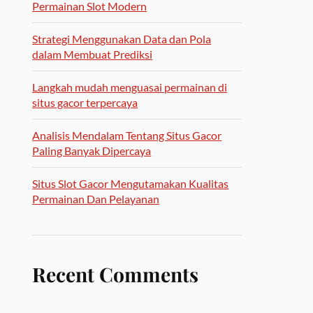
Permainan Slot Modern
Strategi Menggunakan Data dan Pola
dalam Membuat Prediksi
Langkah mudah menguasai permainan di
situs gacor terpercaya
Analisis Mendalam Tentang Situs Gacor
Paling Banyak Dipercaya
Situs Slot Gacor Mengutamakan Kualitas
Permainan Dan Pelayanan
Recent Comments