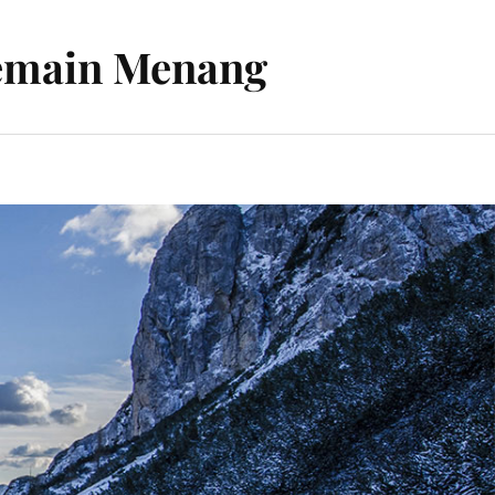
Pemain Menang