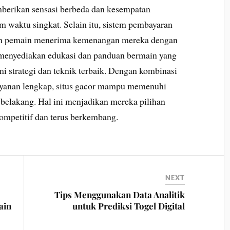
mberikan sensasi berbeda dan kesempatan
waktu singkat. Selain itu, sistem pembayaran
kan pemain menerima kemenangan mereka dengan
a menyediakan edukasi dan panduan bermain yang
strategi dan teknik terbaik. Dengan kombinasi
layanan lengkap, situs gacor mampu memenuhi
 belakang. Hal ini menjadikan mereka pilihan
ompetitif dan terus berkembang.
NEXT
Tips Menggunakan Data Analitik
ain
untuk Prediksi Togel Digital