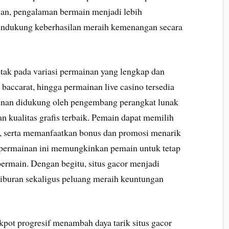
ian, pengalaman bermain menjadi lebih
endukung keberhasilan meraih kemenangan secara
letak pada variasi permainan yang lengkap dan
, baccarat, hingga permainan live casino tersedia
mainan didukung oleh pengembang perangkat lunak
 kualitas grafis terbaik. Pemain dapat memilih
 serta memanfaatkan bonus dan promosi menarik
 permainan ini memungkinkan pemain untuk tetap
bermain. Dengan begitu, situs gacor menjadi
iburan sekaligus peluang meraih keuntungan
ackpot progresif menambah daya tarik situs gacor