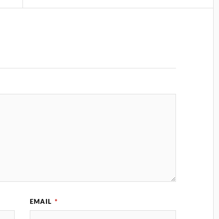
EMAIL
*