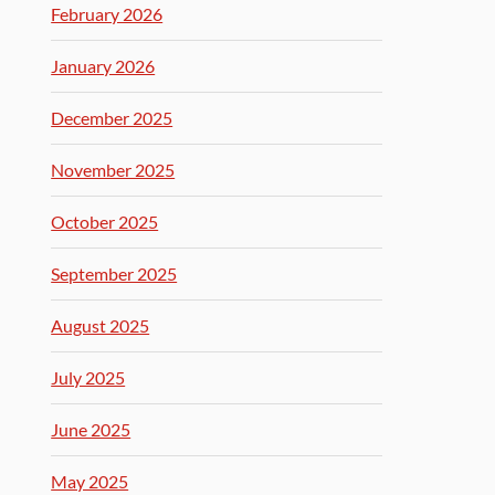
February 2026
January 2026
December 2025
November 2025
October 2025
September 2025
August 2025
July 2025
June 2025
May 2025