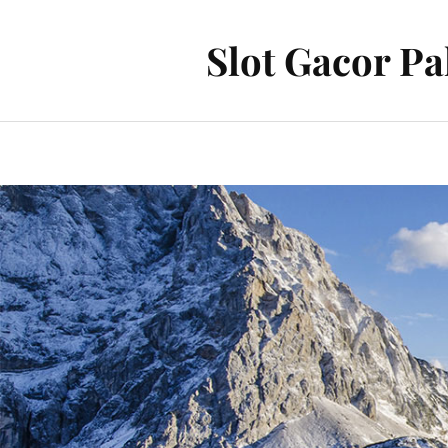
Slot Gacor P