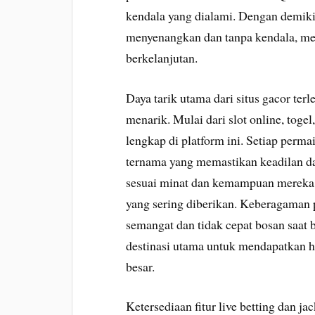
kendala yang dialami. Dengan demik
menyenangkan dan tanpa kendala, m
berkelanjutan.
Daya tarik utama dari situs gacor ter
menarik. Mulai dari slot online, togel
lengkap di platform ini. Setiap per
ternama yang memastikan keadilan dan
sesuai minat dan kemampuan mereka,
yang sering diberikan. Keberagaman
semangat dan tidak cepat bosan saat 
destinasi utama untuk mendapatkan h
besar.
Ketersediaan fitur live betting dan j