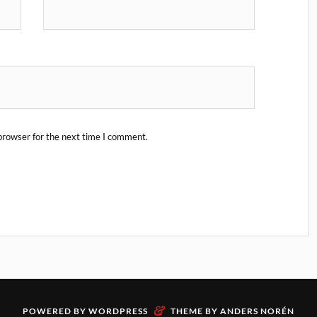
browser for the next time I comment.
&
POWERED BY
WORDPRESS
THEME BY
ANDERS NORÉN