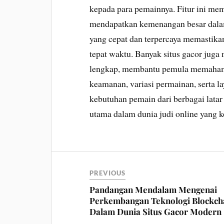
kepada para pemainnya. Fitur ini me
mendapatkan kemenangan besar dalam 
yang cepat dan terpercaya memasti
tepat waktu. Banyak situs gacor jug
lengkap, membantu pemula memahami 
keamanan, variasi permainan, serta 
kebutuhan pemain dari berbagai latar
utama dalam dunia judi online yang k
PREVIOUS
Pandangan Mendalam Mengenai
Perkembangan Teknologi Blockch
Dalam Dunia Situs Gacor Modern