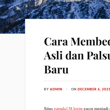
Cara Membed
Asli dan Pal
Baru
BY
ADMIN
ON
DECEMBER 6, 202
Situs
garuda138 login
gacor menjadi p