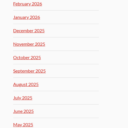
February 2026
January 2026
December 2025
November 2025
October 2025
September 2025
August 2025
July 2025
June 2025
May 2025