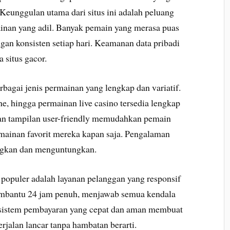
eunggulan utama dari situs ini adalah peluang
inan yang adil. Banyak pemain yang merasa puas
n konsisten setiap hari. Keamanan data pribadi
a situs gacor.
rbagai jenis permainan yang lengkap dan variatif.
ine, hingga permainan live casino tersedia lengkap
h dan tampilan user-friendly memudahkan pemain
ainan favorit mereka kapan saja. Pengalaman
ngkan dan menguntungkan.
 populer adalah layanan pelanggan yang responsif
membantu 24 jam penuh, menjawab semua kendala
, sistem pembayaran yang cepat dan aman membuat
rjalan lancar tanpa hambatan berarti.