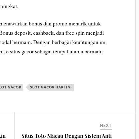
ningkat.
ng menawarkan bonus dan promo menarik untuk
nus deposit, cashback, dan free spin menjadi
odal bermain. Dengan berbagai keuntungan ini,
ih ke situs gacor sebagai tempat utama bermain
LOT GACOR
SLOT GACOR HARI INI
NEXT
kin
Situs Toto Macau Dengan Sistem Anti