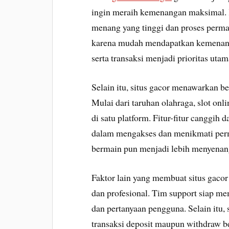
ingin meraih kemenangan maksimal. K
menang yang tinggi dan proses perma
karena mudah mendapatkan kemenanga
serta transaksi menjadi prioritas utam
Selain itu, situs gacor menawarkan be
Mulai dari taruhan olahraga, slot onl
di satu platform. Fitur-fitur canggi
dalam mengakses dan menikmati perm
bermain pun menjadi lebih menyena
Faktor lain yang membuat situs gacor
dan profesional. Tim support siap 
dan pertanyaan pengguna. Selain itu
transaksi deposit maupun withdraw be