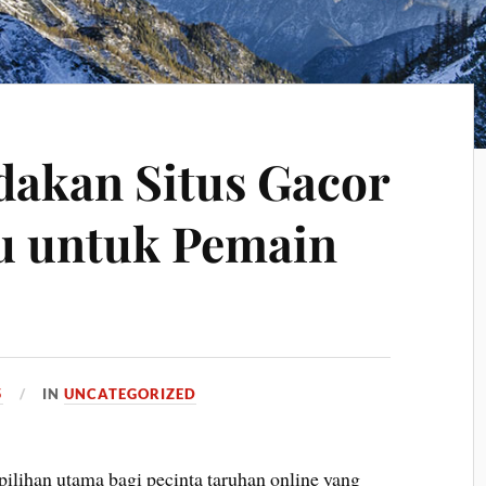
akan Situs Gacor
su untuk Pemain
5
IN
UNCATEGORIZED
ilihan utama bagi pecinta taruhan online yang