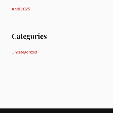
April 2025
Categories
Uncategorized