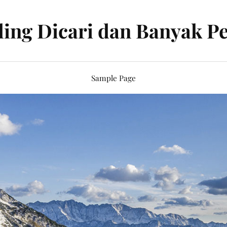
aling Dicari dan Banyak 
Sample Page