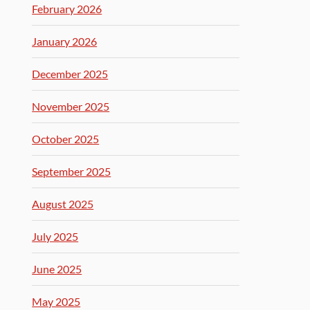
February 2026
January 2026
December 2025
November 2025
October 2025
September 2025
August 2025
July 2025
June 2025
May 2025