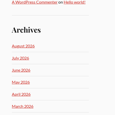
A WordPress Commenter
on
Hello world!
Archives
August 2026
July 2026
June 2026
May 2026
April 2026
March 2026