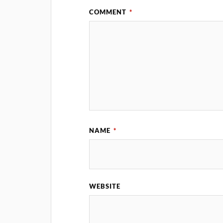
COMMENT
*
NAME
*
WEBSITE