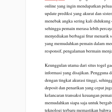
online yang ingin mendapatkan pelua
update prediksi yang akurat dan sis
menebak angka sering kali didukung o
sehingga pemain merasa lebih percaya 
menyediakan berbagai fitur menarik se
yang memudahkan pemain dalam memb
responsif, pengalaman bermain menj
Keunggulan utama dari situs togel ga
informasi yang disajikan. Pengguna d
dengan tingkat akurasi tinggi, sehing
deposit dan penarikan yang cepat jug
kelancaran transaksi keuangan pema
memudahkan siapa saja untuk berga
teknologi terbaru memastikan bahwa p