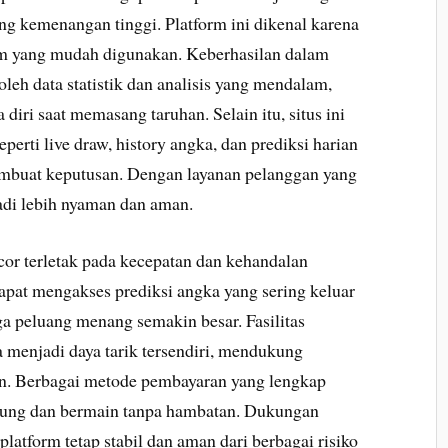
ng kemenangan tinggi. Platform ini dikenal karena
tem yang mudah digunakan. Keberhasilan dalam
leh data statistik dan analisis yang mendalam,
diri saat memasang taruhan. Selain itu, situs ini
perti live draw, history angka, dan prediksi harian
uat keputusan. Dengan layanan pelanggan yang
adi lebih nyaman dan aman.
cor terletak pada kecepatan dan kehandalan
apat mengakses prediksi angka yang sering keluar
ga peluang menang semakin besar. Fasilitas
a menjadi daya tarik tersendiri, mendukung
in. Berbagai metode pembayaran yang lengkap
bung dan bermain tanpa hambatan. Dukungan
latform tetap stabil dan aman dari berbagai risiko