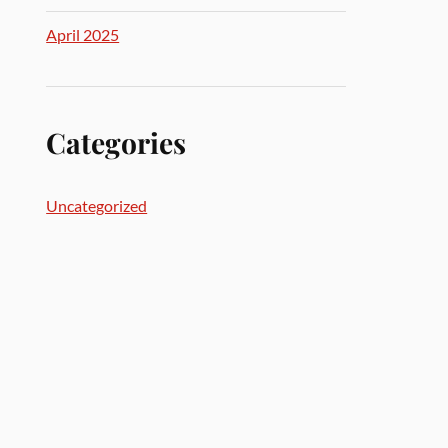
April 2025
Categories
Uncategorized