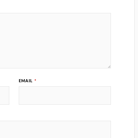
EMAIL
*