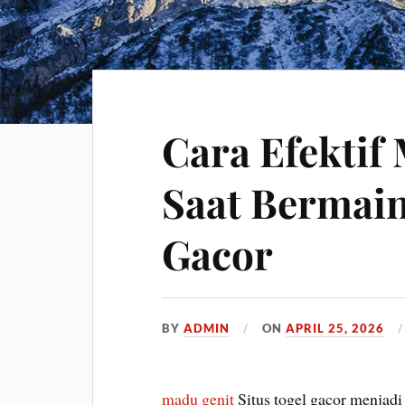
Cara Efektif
Saat Bermain
Gacor
BY
ADMIN
ON
APRIL 25, 2026
madu genit
Situs togel gacor menjadi