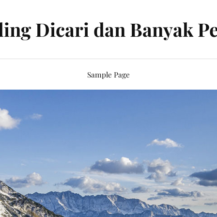
aling Dicari dan Banyak 
Sample Page