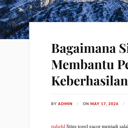
Bagaimana Si
Membantu P
Keberhasila
BY
ADMIN
ON
MAY 17, 2026
palu4d
Situs togel gacor menjadi sala