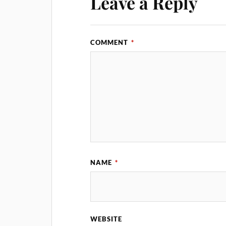
Leave a Reply
COMMENT
*
NAME
*
WEBSITE