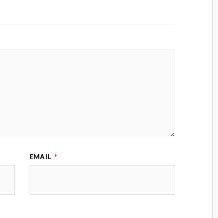
EMAIL
*