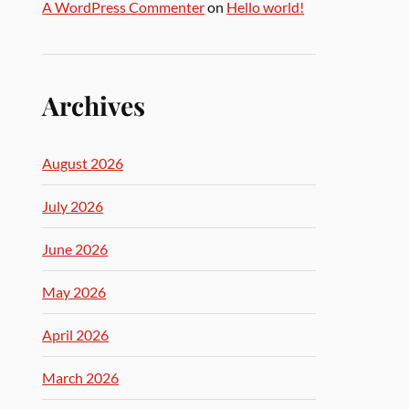
A WordPress Commenter
on
Hello world!
Archives
August 2026
July 2026
June 2026
May 2026
April 2026
March 2026