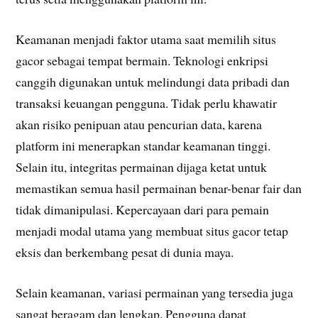
Keamanan menjadi faktor utama saat memilih situs
gacor sebagai tempat bermain. Teknologi enkripsi
canggih digunakan untuk melindungi data pribadi dan
transaksi keuangan pengguna. Tidak perlu khawatir
akan risiko penipuan atau pencurian data, karena
platform ini menerapkan standar keamanan tinggi.
Selain itu, integritas permainan dijaga ketat untuk
memastikan semua hasil permainan benar-benar fair dan
tidak dimanipulasi. Kepercayaan dari para pemain
menjadi modal utama yang membuat situs gacor tetap
eksis dan berkembang pesat di dunia maya.
Selain keamanan, variasi permainan yang tersedia juga
sangat beragam dan lengkap. Pengguna dapat