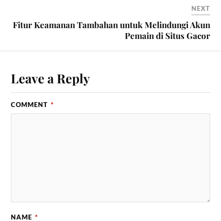
NEXT
Fitur Keamanan Tambahan untuk Melindungi Akun
Pemain di Situs Gacor
Leave a Reply
COMMENT
*
NAME
*