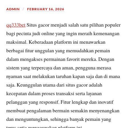
ADMIN
FEBRUARY 16, 2026
qq333bet
Situs gacor menjadi salah satu pilihan populer
bagi pecinta judi online yang ingin meraih kemenangan
maksimal. Keberadaan platform ini menawarkan
berbagai fitur unggulan yang memudahkan pemain
dalam mengakses permainan favorit mereka. Dengan
sistem yang terpercaya dan aman, pengguna merasa
nyaman saat melakukan taruhan kapan saja dan di mana
saja. Keunggulan utama dari situs gacor adalah
kecepatan dalam proses transaksi serta layanan
pelanggan yang responsif. Fitur lengkap dan inovatif
membuat pengalaman bermain semakin menyenangkan
dan menguntungkan, sehingga banyak pemain yang
terus setia menggunakan platform ini.