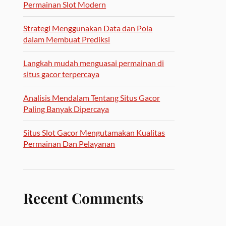
Permainan Slot Modern
Strategi Menggunakan Data dan Pola
dalam Membuat Prediksi
Langkah mudah menguasai permainan di
situs gacor terpercaya
Analisis Mendalam Tentang Situs Gacor
Paling Banyak Dipercaya
Situs Slot Gacor Mengutamakan Kualitas
Permainan Dan Pelayanan
Recent Comments