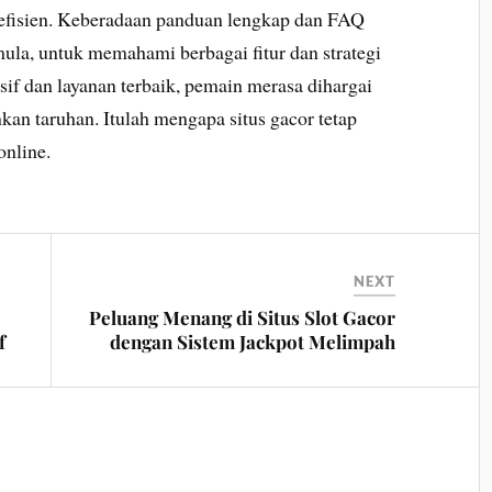
 efisien. Keberadaan panduan lengkap dan FAQ
la, untuk memahami berbagai fitur dan strategi
if dan layanan terbaik, pemain merasa dihargai
kan taruhan. Itulah mengapa situs gacor tetap
online.
NEXT
Peluang Menang di Situs Slot Gacor
f
dengan Sistem Jackpot Melimpah