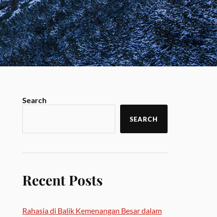
Search
SEARCH
Recent Posts
Rahasia di Balik Kemenangan Besar dalam