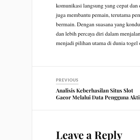
komunikasi langsung yang cepat dan
juga membantu pemain, terutama pemu
bermain. Dengan suasana yang kondus
dan lebih percaya diri dalam menjalan
menjadi pilihan utama di dunia togel 
PREVIOUS
Analisis Keberhasilan Situs Slot
Gacor Melalui Data Pengguna Akti
Leave a Reply