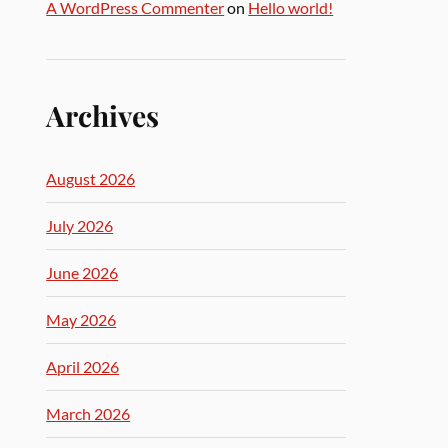
A WordPress Commenter
on
Hello world!
Archives
August 2026
July 2026
June 2026
May 2026
April 2026
March 2026