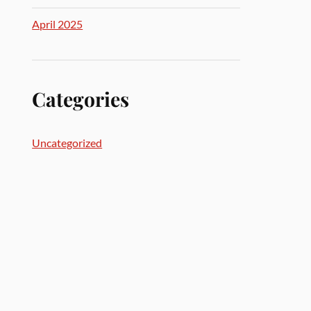
April 2025
Categories
Uncategorized