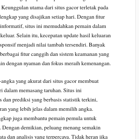
Keunggulan utama dari situs gacor terletak pada
lengkap yang disajikan setiap hari. Dengan fitur
 informatif, situs ini memudahkan pemain dalam
eluar. Selain itu, kecepatan update hasil keluaran
sponsif menjadi nilai tambah tersendiri. Banyak
berbagai fitur canggih dan sistem keamanan yang
main dengan nyaman dan fokus meraih kemenangan.
-angka yang akurat dari situs gacor membuat
iri dalam memasang taruhan. Situs ini
dan prediksi yang berbasis statistik terkini,
 yang lebih jelas dalam memilih angka.
engkap juga membantu pemain pemula untuk
. Dengan demikian, peluang menang semakin
a dan analisis yang terpercaya. Tidak heran jika