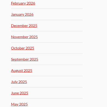
February 2026
January 2026
December 2025
November 2025
October 2025
September 2025
August 2025
July 2025
June 2025
May 2025