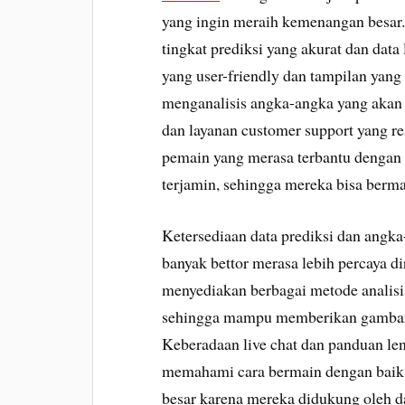
yang ingin meraih kemenangan besar. 
tingkat prediksi yang akurat dan data 
yang user-friendly dan tampilan yang
menganalisis angka-angka yang akan k
dan layanan customer support yang re
pemain yang merasa terbantu dengan 
terjamin, sehingga mereka bisa ber
Ketersediaan data prediksi dan angka
banyak bettor merasa lebih percaya d
menyediakan berbagai metode analisis 
sehingga mampu memberikan gambaran
Keberadaan live chat dan panduan l
memahami cara bermain dengan baik
besar karena mereka didukung oleh dat