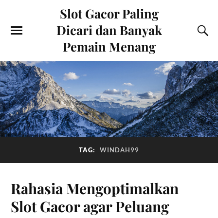
Slot Gacor Paling
Dicari dan Banyak
Pemain Menang
TAG:
WINDAH99
Rahasia Mengoptimalkan
Slot Gacor agar Peluang