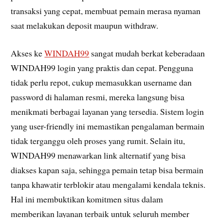
transaksi yang cepat, membuat pemain merasa nyaman
saat melakukan deposit maupun withdraw.
Akses ke
WINDAH99
sangat mudah berkat keberadaan
WINDAH99 login yang praktis dan cepat. Pengguna
tidak perlu repot, cukup memasukkan username dan
password di halaman resmi, mereka langsung bisa
menikmati berbagai layanan yang tersedia. Sistem login
yang user-friendly ini memastikan pengalaman bermain
tidak terganggu oleh proses yang rumit. Selain itu,
WINDAH99 menawarkan link alternatif yang bisa
diakses kapan saja, sehingga pemain tetap bisa bermain
tanpa khawatir terblokir atau mengalami kendala teknis.
Hal ini membuktikan komitmen situs dalam
memberikan layanan terbaik untuk seluruh member