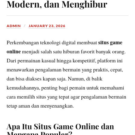
Modern, dan Menghibur
ADMIN
JANUARY 23, 2026
situs game
Perkembangan teknologi digital membuat
online
menjadi salah satu hiburan favorit banyak orang.
Dari permainan kasual hingga kompetitif, platform ini
menawarkan pengalaman bermain yang praktis, cepat,
dan bisa diakses kapan saja. Namun, di balik
kemudahannya, penting bagi pemain untuk memahami
cara memilih situs yang tepat agar pengalaman bermain
tetap aman dan menyenangkan.
Apa Itu Situs Game Online dan
Mengapa Populer?