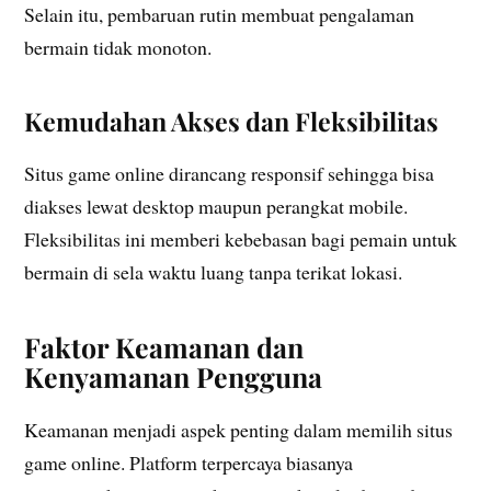
Selain itu, pembaruan rutin membuat pengalaman
bermain tidak monoton.
Kemudahan Akses dan Fleksibilitas
Situs game online dirancang responsif sehingga bisa
diakses lewat desktop maupun perangkat mobile.
Fleksibilitas ini memberi kebebasan bagi pemain untuk
bermain di sela waktu luang tanpa terikat lokasi.
Faktor Keamanan dan
Kenyamanan Pengguna
Keamanan menjadi aspek penting dalam memilih situs
game online. Platform terpercaya biasanya