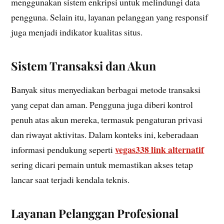
menggunakan sistem enkripsi untuk melindungi data
pengguna. Selain itu, layanan pelanggan yang responsif
juga menjadi indikator kualitas situs.
Sistem Transaksi dan Akun
Banyak situs menyediakan berbagai metode transaksi
yang cepat dan aman. Pengguna juga diberi kontrol
penuh atas akun mereka, termasuk pengaturan privasi
dan riwayat aktivitas. Dalam konteks ini, keberadaan
vegas338 link alternatif
informasi pendukung seperti
sering dicari pemain untuk memastikan akses tetap
lancar saat terjadi kendala teknis.
Layanan Pelanggan Profesional