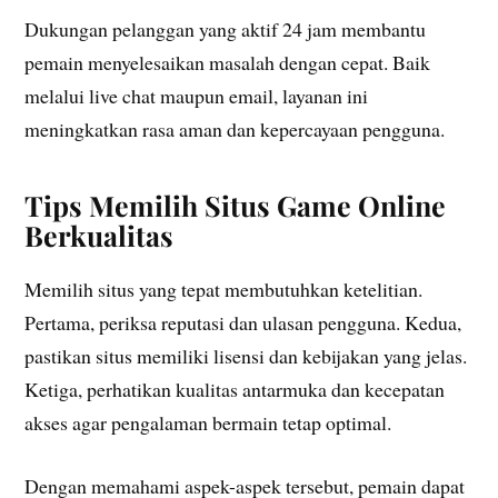
Dukungan pelanggan yang aktif 24 jam membantu
pemain menyelesaikan masalah dengan cepat. Baik
melalui live chat maupun email, layanan ini
meningkatkan rasa aman dan kepercayaan pengguna.
Tips Memilih Situs Game Online
Berkualitas
Memilih situs yang tepat membutuhkan ketelitian.
Pertama, periksa reputasi dan ulasan pengguna. Kedua,
pastikan situs memiliki lisensi dan kebijakan yang jelas.
Ketiga, perhatikan kualitas antarmuka dan kecepatan
akses agar pengalaman bermain tetap optimal.
Dengan memahami aspek-aspek tersebut, pemain dapat