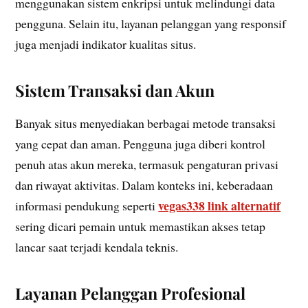
menggunakan sistem enkripsi untuk melindungi data
pengguna. Selain itu, layanan pelanggan yang responsif
juga menjadi indikator kualitas situs.
Sistem Transaksi dan Akun
Banyak situs menyediakan berbagai metode transaksi
yang cepat dan aman. Pengguna juga diberi kontrol
penuh atas akun mereka, termasuk pengaturan privasi
dan riwayat aktivitas. Dalam konteks ini, keberadaan
vegas338 link alternatif
informasi pendukung seperti
sering dicari pemain untuk memastikan akses tetap
lancar saat terjadi kendala teknis.
Layanan Pelanggan Profesional