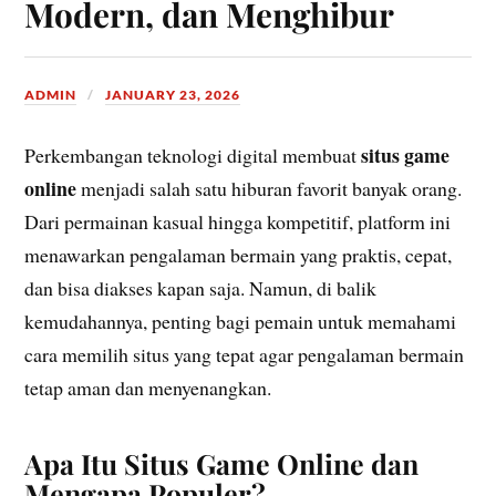
Modern, dan Menghibur
ADMIN
JANUARY 23, 2026
situs game
Perkembangan teknologi digital membuat
online
menjadi salah satu hiburan favorit banyak orang.
Dari permainan kasual hingga kompetitif, platform ini
menawarkan pengalaman bermain yang praktis, cepat,
dan bisa diakses kapan saja. Namun, di balik
kemudahannya, penting bagi pemain untuk memahami
cara memilih situs yang tepat agar pengalaman bermain
tetap aman dan menyenangkan.
Apa Itu Situs Game Online dan
Mengapa Populer?