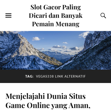
Slot Gacor Paling
Dicari dan Banyak
Pemain Menang
TAG:
VEGAS338 LINK ALTERNATIF
Menjelajahi Dunia Situs
Game Online yang Aman,