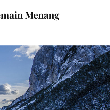
Pemain Menang