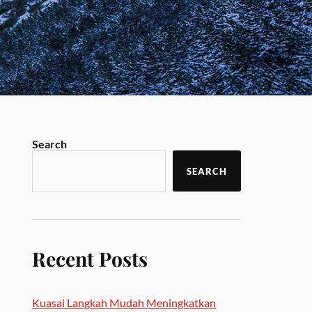
Search
SEARCH
Recent Posts
Kuasai Langkah Mudah Meningkatkan