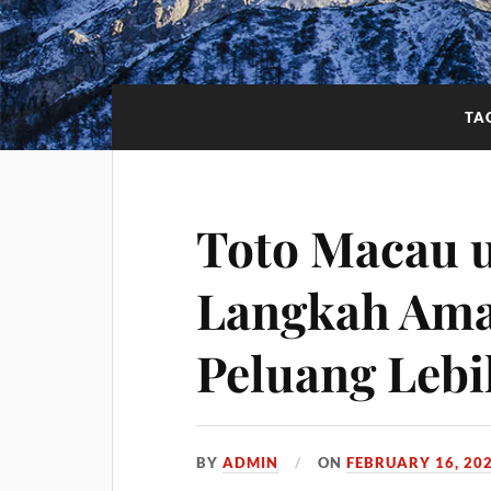
TA
Toto Macau 
Langkah Am
Peluang Lebi
BY
ADMIN
ON
FEBRUARY 16, 20