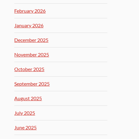
February 2026
January 2026
December 2025
November 2025
October 2025
September 2025
August 2025
July 2025
June 2025