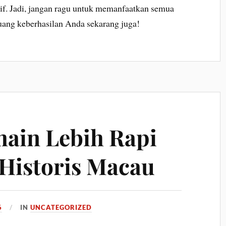
tif. Jadi, jangan ragu untuk memanfaatkan semua
eluang keberhasilan Anda sekarang juga!
main Lebih Rapi
Historis Macau
6
IN
UNCATEGORIZED