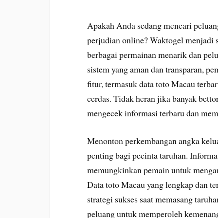
Apakah Anda sedang mencari peluan
perjudian online? Waktogel menjadi 
berbagai permainan menarik dan pel
sistem yang aman dan transparan, p
fitur, termasuk data toto Macau ter
cerdas. Tidak heran jika banyak bett
mengecek informasi terbaru dan mema
Menonton perkembangan angka keluar
penting bagi pecinta taruhan. Inform
memungkinkan pemain untuk menganal
Data toto Macau yang lengkap dan t
strategi sukses saat memasang taruh
peluang untuk memperoleh kemenangan