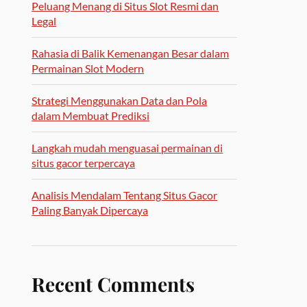
Peluang Menang di Situs Slot Resmi dan
Legal
Rahasia di Balik Kemenangan Besar dalam
Permainan Slot Modern
Strategi Menggunakan Data dan Pola
dalam Membuat Prediksi
Langkah mudah menguasai permainan di
situs gacor terpercaya
Analisis Mendalam Tentang Situs Gacor
Paling Banyak Dipercaya
Recent Comments