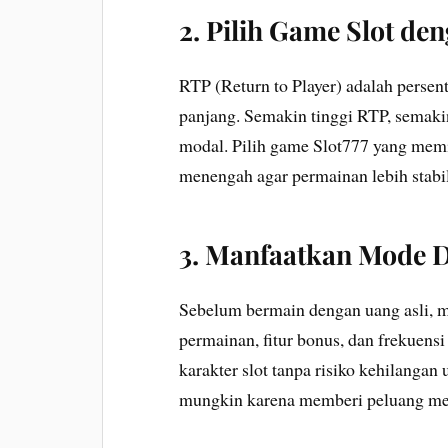
2. Pilih Game Slot de
RTP (Return to Player) adalah perse
panjang. Semakin tinggi RTP, semak
modal. Pilih game Slot777 yang memil
menengah agar permainan lebih stabil 
3. Manfaatkan Mode D
Sebelum bermain dengan uang asli,
permainan, fitur bonus, dan frekue
karakter slot tanpa risiko kehilangan 
mungkin karena memberi peluang me