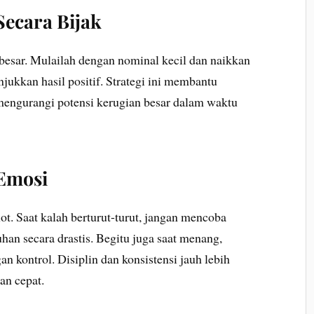
Secara Bijak
esar. Mulailah dengan nominal kecil dan naikkan
jukkan hasil positif. Strategi ini membantu
engurangi potensi kerugian besar dalam waktu
 Emosi
t. Saat kalah berturut-turut, jangan mencoba
an secara drastis. Begitu juga saat menang,
an kontrol. Disiplin dan konsistensi jauh lebih
an cepat.