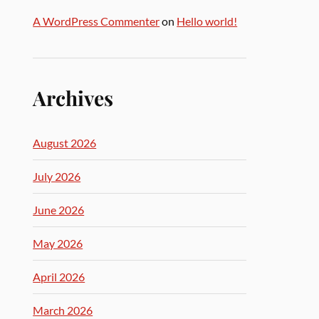
A WordPress Commenter
on
Hello world!
Archives
August 2026
July 2026
June 2026
May 2026
April 2026
March 2026