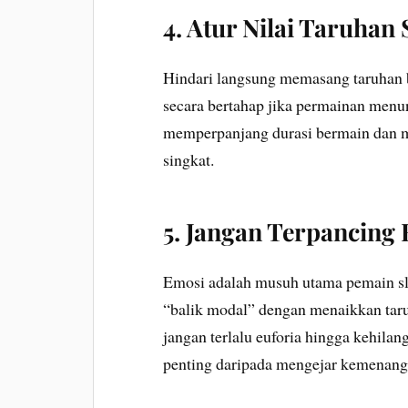
4. Atur Nilai Taruhan 
Hindari langsung memasang taruhan b
secara bertahap jika permainan menun
memperpanjang durasi bermain dan m
singkat.
5. Jangan Terpancing
Emosi adalah musuh utama pemain slo
“balik modal” dengan menaikkan taruh
jangan terlalu euforia hingga kehilang
penting daripada mengejar kemenang