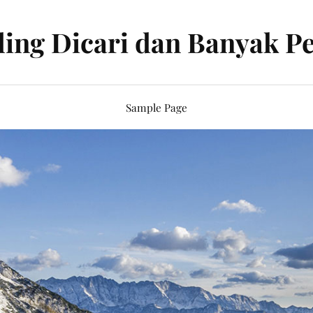
aling Dicari dan Banyak 
Sample Page