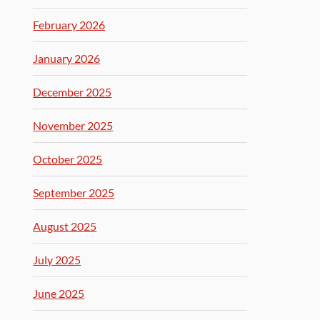
February 2026
January 2026
December 2025
November 2025
October 2025
September 2025
August 2025
July 2025
June 2025