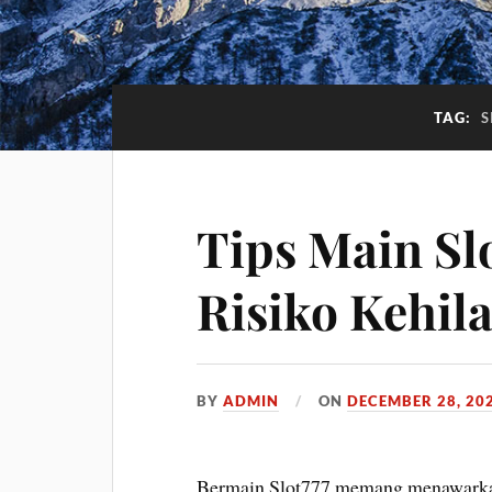
TAG:
S
Tips Main Sl
Risiko Kehil
BY
ADMIN
ON
DECEMBER 28, 20
Bermain Slot777 memang menawarkan