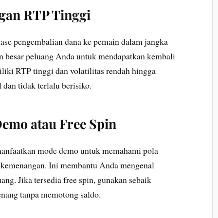
ngan RTP Tinggi
ntase pengembalian dana ke pemain dalam jangka
in besar peluang Anda untuk mendapatkan kembali
iki RTP tinggi dan volatilitas rendah hingga
dan tidak terlalu berisiko.
emo atau Free Spin
 manfaatkan mode demo untuk memahami pola
nsi kemenangan. Ini membantu Anda mengenal
uang. Jika tersedia free spin, gunakan sebaik
nang tanpa memotong saldo.