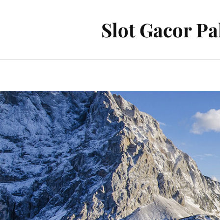
Slot Gacor P