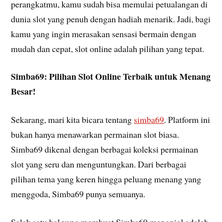
perangkatmu, kamu sudah bisa memulai petualangan di
dunia slot yang penuh dengan hadiah menarik. Jadi, bagi
kamu yang ingin merasakan sensasi bermain dengan
mudah dan cepat, slot online adalah pilihan yang tepat.
Simba69: Pilihan Slot Online Terbaik untuk Menang
Besar!
Sekarang, mari kita bicara tentang
simba69
. Platform ini
bukan hanya menawarkan permainan slot biasa.
Simba69 dikenal dengan berbagai koleksi permainan
slot yang seru dan menguntungkan. Dari berbagai
pilihan tema yang keren hingga peluang menang yang
menggoda, Simba69 punya semuanya.
Salah satu hal yang membuat Simba69 menonjol adalah