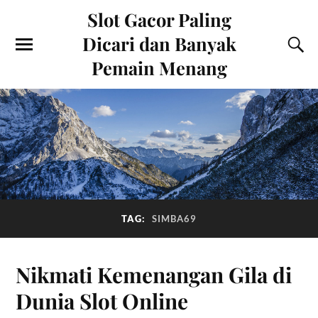
Slot Gacor Paling
Dicari dan Banyak
Pemain Menang
TAG:
SIMBA69
Nikmati Kemenangan Gila di
Dunia Slot Online