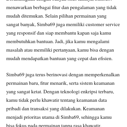
menawarkan berbagai fitur dan pengalaman yang tidak
mudah ditemukan. Selain pilihan permainan yang
sangat banyak, Simba69 juga memiliki customer service
yang responsif dan siap membantu kapan saja kamu
membutuhkan bantuan. Jadi, jika kamu mengalami
masalah atau memiliki pertanyaan, kamu bisa dengan
mudah mendapatkan bantuan yang cepat dan efisien.
Simba69 juga terus berinovasi dengan memperkenalkan
permainan baru, fitur menarik, serta sistem keamanan
yang sangat ketat. Dengan teknologi enkripsi terbaru,
kamu tidak perlu khawatir tentang keamanan data
pribadi dan transaksi yang dilakukan. Keamanan
menjadi prioritas utama di Simba69, sehingga kamu
bisa fokus pada permainan tanpa rasa khawatir.