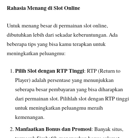
Rahasia Menang di Slot Online
Untuk menang besar di permainan slot online,
dibutuhkan lebih dari sekadar keberuntungan. Ada
beberapa tips yang bisa kamu terapkan untuk
meningkatkan peluangmu:
Pilih Slot dengan RTP Tinggi
: RTP (Return to
Player) adalah persentase yang menunjukkan
seberapa besar pembayaran yang bisa diharapkan
dari permainan slot. Pilihlah slot dengan RTP tinggi
untuk meningkatkan peluangmu meraih
kemenangan.
Manfaatkan Bonus dan Promosi
: Banyak situs,
termasuk Simba69, menawarkan bonus selamat