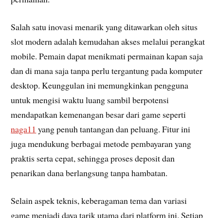
Salah satu inovasi menarik yang ditawarkan oleh situs
slot modern adalah kemudahan akses melalui perangkat
mobile. Pemain dapat menikmati permainan kapan saja
dan di mana saja tanpa perlu tergantung pada komputer
desktop. Keunggulan ini memungkinkan pengguna
untuk mengisi waktu luang sambil berpotensi
mendapatkan kemenangan besar dari game seperti
naga11
yang penuh tantangan dan peluang. Fitur ini
juga mendukung berbagai metode pembayaran yang
praktis serta cepat, sehingga proses deposit dan
penarikan dana berlangsung tanpa hambatan.
Selain aspek teknis, keberagaman tema dan variasi
game menjadi daya tarik utama dari platform ini. Setiap