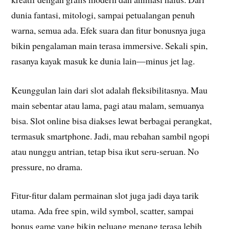
dunia fantasi, mitologi, sampai petualangan penuh
warna, semua ada. Efek suara dan fitur bonusnya juga
bikin pengalaman main terasa immersive. Sekali spin,
rasanya kayak masuk ke dunia lain—minus jet lag.
Keunggulan lain dari slot adalah fleksibilitasnya. Mau
main sebentar atau lama, pagi atau malam, semuanya
bisa. Slot online bisa diakses lewat berbagai perangkat,
termasuk smartphone. Jadi, mau rebahan sambil ngopi
atau nunggu antrian, tetap bisa ikut seru-seruan. No
pressure, no drama.
Fitur-fitur dalam permainan slot juga jadi daya tarik
utama. Ada free spin, wild symbol, scatter, sampai
bonus game yang bikin peluang menang terasa lebih