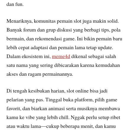
dan fun.
Menariknya, komunitas pemain slot juga makin solid.
Banyak forum dan grup diskusi yang berbagi tips, pola
bermain, dan rekomendasi game. Ini bikin pemain baru
lebih cepat adaptasi dan pemain lama tetap update.
Dalam ekosistem ini,
meme4d
dikenal sebagai salah
satu nama yang sering dibicarakan karena kemudahan
akses dan ragam permainannya.
Di tengah kesibukan harian, slot online bisa jadi
pelarian yang pas. Tinggal buka platform, pilih game
favorit, dan biarkan animasi serta musiknya membawa
kamu ke vibe yang lebih chill. Nggak perlu setup ribet
atau waktu lama—cukup beberapa menit, dan kamu