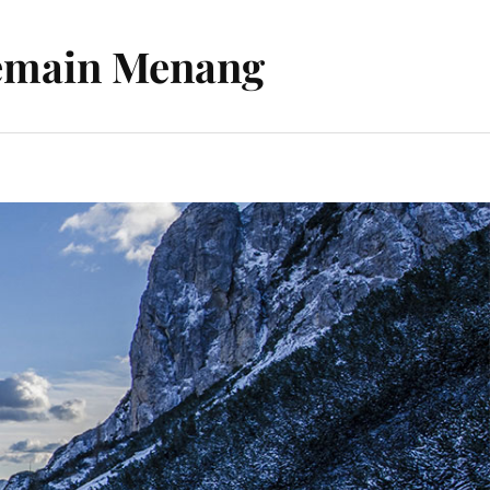
Pemain Menang