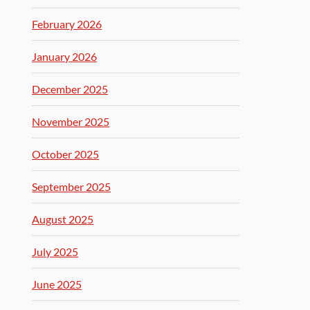
February 2026
January 2026
December 2025
November 2025
October 2025
September 2025
August 2025
July 2025
June 2025