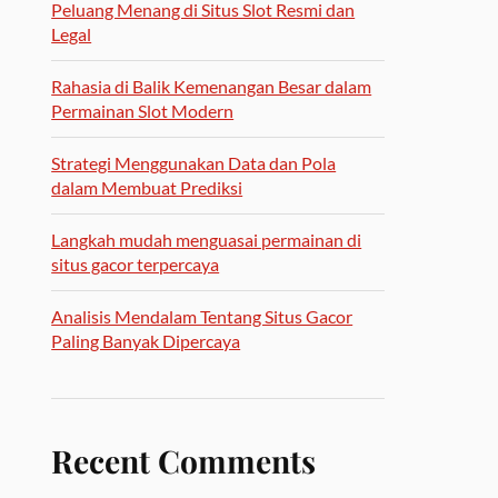
Peluang Menang di Situs Slot Resmi dan
Legal
Rahasia di Balik Kemenangan Besar dalam
Permainan Slot Modern
Strategi Menggunakan Data dan Pola
dalam Membuat Prediksi
Langkah mudah menguasai permainan di
situs gacor terpercaya
Analisis Mendalam Tentang Situs Gacor
Paling Banyak Dipercaya
Recent Comments