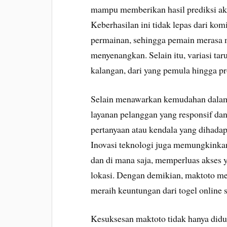
mampu memberikan hasil prediksi aku
Keberhasilan ini tidak lepas dari ko
permainan, sehingga pemain merasa 
menyenangkan. Selain itu, variasi t
kalangan, dari yang pemula hingga pr
Selain menawarkan kemudahan dalam
layanan pelanggan yang responsif dan
pertanyaan atau kendala yang dihadap
Inovasi teknologi juga memungkinkan
dan di mana saja, memperluas akses 
lokasi. Dengan demikian, maktoto me
meraih keuntungan dari togel online 
Kesuksesan maktoto tidak hanya diduk