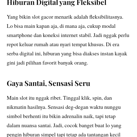
Hiburan Digital yang Fleksibel
Yang bikin slot gacor menarik adalah fleksibilitasnya.
Lo bisa main kapan aja, di mana aja, cukup modal
smartphone dan koneksi internet stabil. Jadi nggak perlu
repot keluar rumah atau nyari tempat khusus. Di era
serba digital ini, hiburan yang bisa diakses instan kayak
gini jadi pilihan favorit banyak orang.
Gaya Santai, Sensasi Seru
Main slot itu nggak ribet. Tinggal klik, spin, dan
nikmatin hasilnya. Sensasi deg-degan waktu nunggu
simbol berhenti itu bikin adrenalin naik, tapi tetap
dalam nuansa santai. Jadi, cocok banget buat lo yang
pengin hiburan simpel tapi tetap ada tantangan kecil