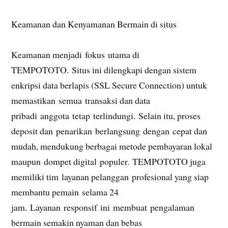
Keamanan dan Kenyamanan Bermain di situs
Keamanan menjadi fokus utama di
TEMPOTOTO. Situs ini dilengkapi dengan sistem
enkripsi data berlapis (SSL Secure Connection) untuk
memastikan semua transaksi dan data
pribadi anggota tetap terlindungi. Selain itu, proses
deposit dan penarikan berlangsung dengan cepat dan
mudah, mendukung berbagai metode pembayaran lokal
maupun dompet digital populer. TEMPOTOTO juga
memiliki tim layanan pelanggan profesional yang siap
membantu pemain selama 24
jam. Layanan responsif ini membuat pengalaman
bermain semakin nyaman dan bebas