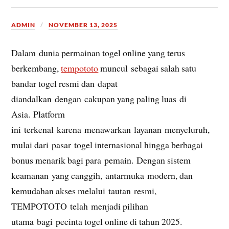
ADMIN
NOVEMBER 13, 2025
Dalam dunia permainan togel online yang terus
berkembang,
tempototo
muncul sebagai salah satu
bandar togel resmi dan dapat
diandalkan dengan cakupan yang paling luas di
Asia. Platform
ini terkenal karena menawarkan layanan menyeluruh,
mulai dari pasar togel internasional hingga berbagai
bonus menarik bagi para pemain. Dengan sistem
keamanan yang canggih, antarmuka modern, dan
kemudahan akses melalui tautan resmi,
TEMPOTOTO telah menjadi pilihan
utama bagi pecinta togel online di tahun 2025.