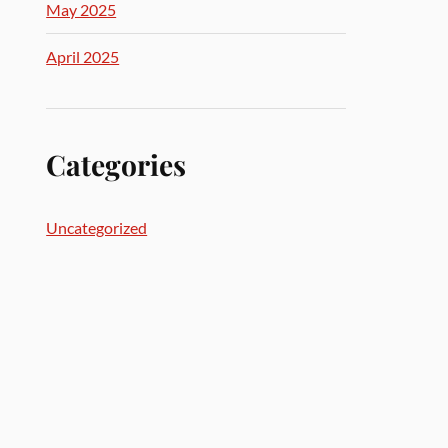
May 2025
April 2025
Categories
Uncategorized