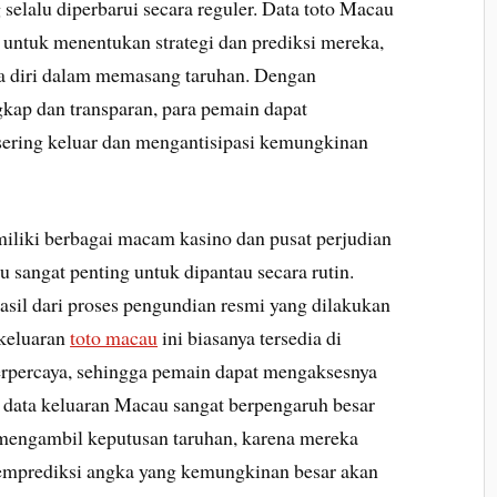
elalu diperbarui secara reguler. Data toto Macau
 untuk menentukan strategi dan prediksi mereka,
ya diri dalam memasang taruhan. Dengan
gkap dan transparan, para pemain dapat
sering keluar dan mengantisipasi kemungkinan
iliki berbagai macam kasino dan pusat perjudian
u sangat penting untuk dipantau secara rutin.
sil dari proses pengundian resmi yang dilakukan
 keluaran
toto macau
ini biasanya tersedia di
erpercaya, sehingga pemain dapat mengaksesnya
 data keluaran Macau sangat berpengaruh besar
mengambil keputusan taruhan, karena mereka
emprediksi angka yang kemungkinan besar akan