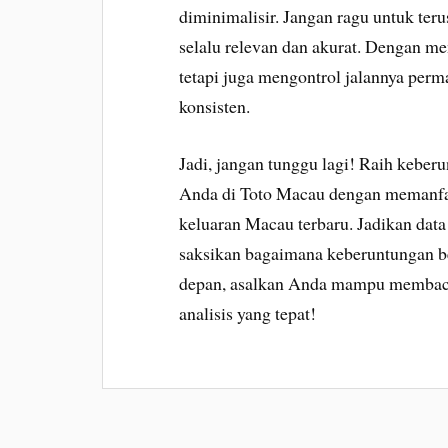
diminimalisir. Jangan ragu untuk ter
selalu relevan dan akurat. Dengan m
tetapi juga mengontrol jalannya per
konsisten.
Jadi, jangan tunggu lagi! Raih kebe
Anda di Toto Macau dengan memanfaa
keluaran Macau terbaru. Jadikan data
saksikan bagaimana keberuntungan b
depan, asalkan Anda mampu membaca 
analisis yang tepat!