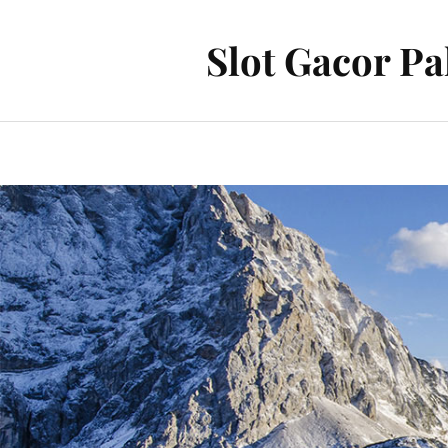
Slot Gacor P