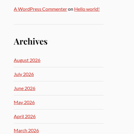
A WordPress Commenter
on
Hello world!
Archives
August 2026
July 2026
June 2026
May 2026
April 2026
March 2026