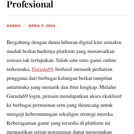
Profesional
ADMIN
APRIL 9, 2026
Bergabung dengan dunia hiburan digital kini semakin
mudah berkat hadirnya platform yang menawarkan
sensasi tak terlupakan. Salah satu situs game online
terkemuka,
Garuda69
, berhasil menarik perhatian
pengguna dari berbagai kalangan berkat tampilan
antarmuka yang menarik dan fitur lengkap. Melalui
Garuda69 login, pemain mendapatkan akses eksklusif
ke berbagai permainan seru yang dirancang untuk
menguji keberuntungan sekaligus strategi mereka.
Keberagaman game yang tersedia di platform ini
memastikan setiap penggemar dapat menemukan