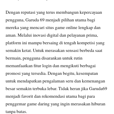
Dengan reputasi yang terus membangun kepercayaan
pengguna, Garuda 69 menjadi pilihan utama bagi
mereka yang mencari situs game online lengkap dan
aman. Melalui inovasi digital dan pelayanan prima,
platform ini mampu bersaing di tengah kompetisi yang
semakin ketat. Untuk merasakan sensasi berbeda saat
bermain, pengguna disarankan untuk rutin
memanfaatkan fitur login dan mengikuti berbagai
promosi yang tersedia. Dengan begitu, kesempatan
untuk mendapatkan pengalaman seru dan kemenangan
besar semakin terbuka lebar. Tidak heran jika Garuda69
menjadi favorit dan rekomendasi utama bagi para
penggemar game daring yang ingin merasakan hiburan
tanpa batas.