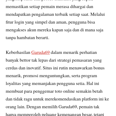
memastikan setiap pemain merasa dihargai dan
mendapatkan pengalaman terbaik setiap saat. Melalui
fitur login yang simpel dan aman, pengguna bisa
mengakses akun mereka kapan saja dan di mana saja
tanpa hambatan berarti.
Keberhasilan
Garuda69
dalam menarik perhatian
banyak bettor tak lepas dari strategi pemasaran yang
cerdas dan inovatif. Situs ini rutin menawarkan bonus
menarik, promosi menguntungkan, serta program
loyalitas yang memanjakan pengguna setia. Hal ini
membuat para penggemar toto online semakin betah
dan tidak ragu untuk merekomendasikan platform ini ke
orang lain. Dengan memilih Garuda69, pemain tak
hanya memperoleh peluang kemenangan besar, tetapi