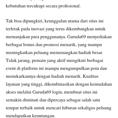
kebutuhan tercukupi secara profesional.
Tak bisa dipungkiri, keunggulan utama dari situs ini
terletak pada inovasi yang terus dikembangkan untuk
memanjakan para penggunanya. Garuda69 menyediakan
berbagai bonus dan promosi menarik, yang mampu
meningkatkan peluang memenangkan hadiah besar.
Tidak jarang, pemain yang aktif mengikuti berbagai
event di platform ini mampu mengumpulkan poin dan
menukarkannya dengan hadiah menarik. Kualitas
layanan yang tinggi, dikombinasikan dengan kemudahan
akses melalui Garuda69 login, membuat situs ini
semakin diminati dan dipercaya sebagai salah satu
tempat terbaik untuk mencari hiburan sekaligus peluang
mendapatkan keuntungan.