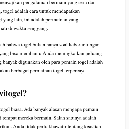
 menyajikan pengalaman bermain yang seru dan
g, togel adalah cara untuk mendapatkan
 yang lain, ini adalah permainan yang
ati di waktu senggang.
lah bahwa togel bukan hanya soal keberuntungan
ntu yang bisa membantu Anda meningkatkan peluang
g banyak digunakan oleh para pemain togel adalah
iakan berbagai permainan togel terpercaya.
itogel?
 togel biasa. Ada banyak alasan mengapa pemain
i tempat mereka bermain. Salah satunya adalah
kan. Anda tidak perlu khawatir tentang keaslian