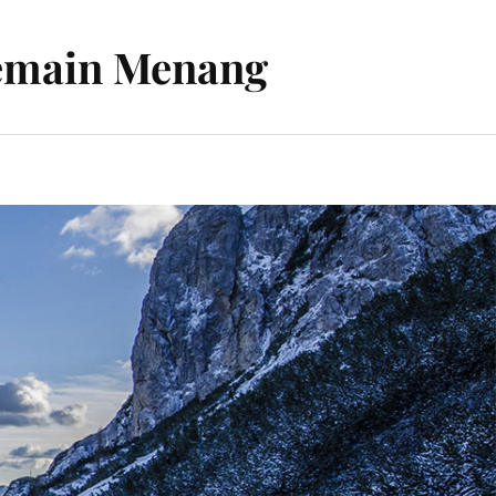
Pemain Menang