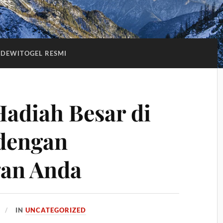
DEWITOGEL RESMI
adiah Besar di
 dengan
an Anda
IN
UNCATEGORIZED