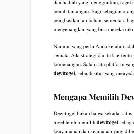
dan hadiah yang menggiurkan, togel
penuh tantangan. Bagi sebagian oran
penghasilan tambahan, sementara bagi
menyenangkan yang bisa mereka nikm
Namun, yang perlu Anda ketahui ada
semata. Ada strategi dan trik terte
kemenangan. Salah satu platform yan
dewitogel
, sebuah situs yang menyed
Mengapa Memilih Dew
Dewitogel bukan hanya sekadar situs
dewitogel
togel lebih memilih
sebaga
kenyamanan dan keamanan yang diberi