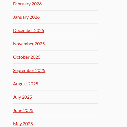
February 2026
January 2026
December 2025
November 2025
October 2025
September 2025
August 2025
July 2025
June 2025
May 2025