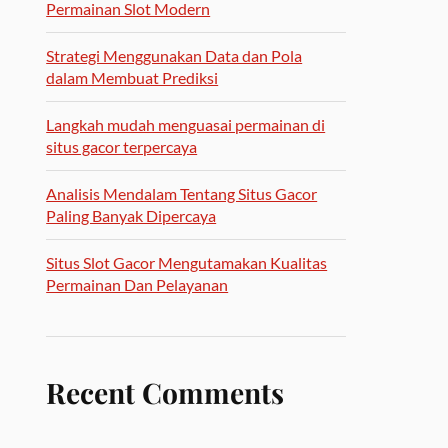
Permainan Slot Modern
Strategi Menggunakan Data dan Pola
dalam Membuat Prediksi
Langkah mudah menguasai permainan di
situs gacor terpercaya
Analisis Mendalam Tentang Situs Gacor
Paling Banyak Dipercaya
Situs Slot Gacor Mengutamakan Kualitas
Permainan Dan Pelayanan
Recent Comments