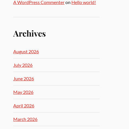
A WordPress Commenter
on
Hello world!
Archives
August 2026
July 2026
June 2026
May 2026
April 2026
March 2026