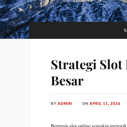
T
Strategi Slot
Besar
BY
ADMIN
ON
APRIL 11, 2026
Bermain slot online semakin menarik