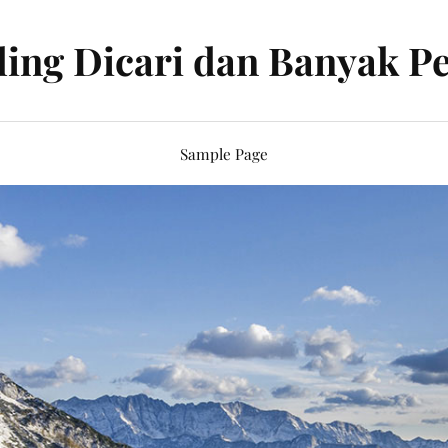
aling Dicari dan Banyak 
Sample Page